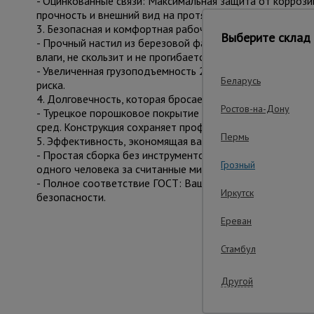
- Оцинкованные связи: Максимальная защита от коррози
прочность и внешний вид на протяжении всего срока сл
3. Безопасная и комфортная рабочая площадка
Выберите склад 
- Прочный настил из березовой фанеры (12 мм): Влагос
влаги, не скользит и не прогибается. Это ваша увереннос
- Увеличенная грузоподъемность 250 кг: Позволяет без
Беларусь
риска.
4. Долговечность, которая бросает вызов времени
Ростов-на-Дону
- Турецкое порошковое покрытие Picante Boya: Эстетичн
сред. Конструкция сохраняет профессиональный вид пос
Пермь
5. Эффективность, экономящая ваше время
- Простая сборка без инструментов: Интуитивная систе
Грозный
одного человека за считанные минуты.
- Полное соответствие ГОСТ: Ваша гарантия того, что
Иркутск
безопасности.
Ереван
Стамбул
Важные преим
Другой