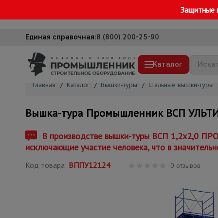
Защитные 
Единая справочная:
8 (800) 200-25-90
Каталог
Главная
/
Каталог
/
Вышки-туры
/
Стальные вышки-туры
Строительные леса
Вышка-тура Промышленник ВСП УЛЬТИМА
Вышки-туры
Подмости строительные
В производстве вышки-туры ВСП 1,2x2,0 ПРО
исключающие участие человека, что в значительн
Сетка, тенты, брезенты
Код товара:
ВППУ12124
Строительные подъемники
0 отзывов
Грузоподъемное оборудование
Мусоропровод строительный
Фанера ламинированная