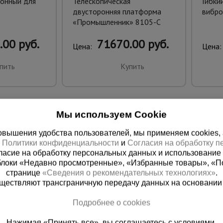
онный для
Телескопическая
Гибкий
двусторонняя платформа
вибро
«Промышленник» 8105-С
.00 руб.
71670.00 руб.
Цена:
Цена:
пить
Купить
Мы используем Cookie
вышения удобства пользователей, мы применяем cookies, а 
х
Политики конфиденциальности
и
Согласия на обработку 
ласие на обработку персональных данных и использование 
блоки «Недавно просмотренные», «Избранные товары», «П
странице
«Сведения о рекомендательных технологиях»
.
существляют трансграничную передачу данных на основании
ная справочная
Грозный
Подробнее о cookies
(800) 200-25-90
+7 (938) 99
Нажимая «Принять все», вы соглашаетесь с условиями.