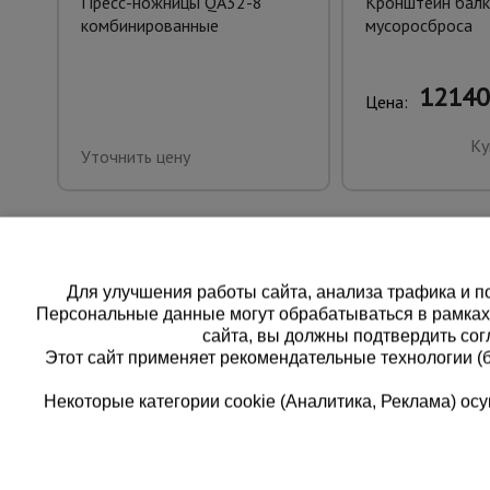
Пресс-ножницы QA32-8
Кронштейн балк
комбинированные
мусоросброса
12140
Цена:
Ку
Уточнить цену
Для улучшения работы сайта, анализа трафика и по
Персональные данные могут обрабатываться в рамка
сайта, вы должны подтвердить сог
Этот сайт применяет рекомендательные технологии (
Некоторые категории cookie (Аналитика, Реклама) о
Каталог товаров
Еди
О компании
8 
Аренда оборудования
Франшиза