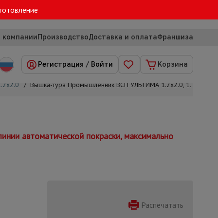
зготовление
 компании
Производство
Доставка и оплата
Франшиза
Регистрация
/
Войти
Корзина
.2х2.0
/
Вышка-тура Промышленник ВСП УЛЬТИМА 1.2х2.0, 12.4 м
инии автоматической покраски, максимально
Распечатать