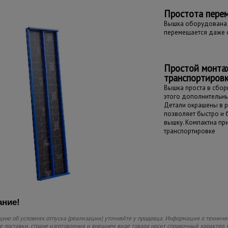
Простота пере
Вышка оборудована 
перемещается даже 
Простой монта
транспортиров
Вышка проста в сборк
этого дополнительны
Детали окрашены в р
позволяет быстро и
вышку. Компактна пр
транспортировке
ние!
ию об условиях отпуска (реализации) уточняйте у продавца. Информация о техниче
 поставки, стране изготовления и внешнем виде товара носит справочный характер. 