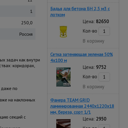
Бадья для бетона БН 2,5 м3 с
1
лотком
Цена:
82650
250,0
Кол-во
Россия
В корзину
Сетка затеняющая зеленая 50%
ых задач как внутри
4х100 м
ствах: коридорах,
Цена:
9752
Кол-во
В корзину
 даже по
даже на наклонных
Фанера TEAM GRID
ламинированная 2440х1220х18
мм, береза, сорт 1/1
цию секций с
Цена:
2950