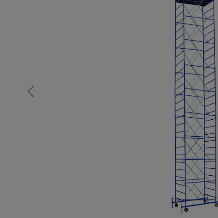
Опалубка
Вибротехника для строительств
Оборудование для работы с арм
Оборудование для бетонных раб
Техника для склада
Тачки строительные и садовые
Лестницы и стремянки
Штукатурные комплекты
Сварочные аппараты
Тепловые пушки
Металл и металлообработка