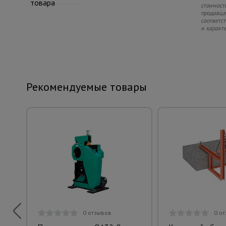
товара
стоимость
продавца.
соответс
и характ
Рекомендуемые товары
0 отзывов
0 о