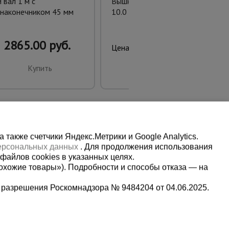
 вал 1 м с
Вышка-тура ВСП 1.6х2.0,
наконечником 45 мм
10.0 м ver. 2.0
2865.00 руб.
41900.00 руб.
Цена:
Купить
Купить
также счетчики Яндекс.Метрики и Google Analytics.
персональных данных
. Для продолжения использования
файлов cookies в указанных целях.
охожие товары»). Подробности и способы отказа — на
 разрешения Роскомнадзора № 9484204 от 04.06.2025.
Мы в социальных сетях:
2-1-992
Принимаем к оплате