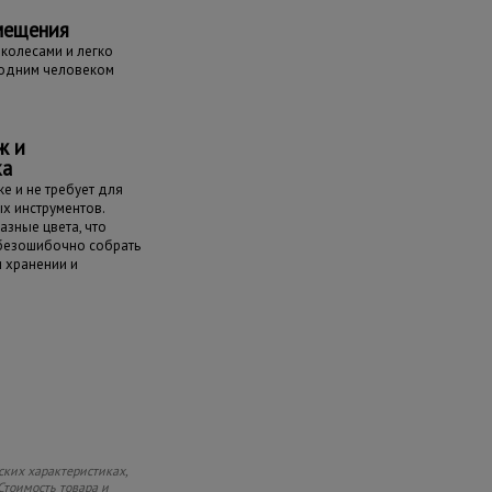
мещения
колесами и легко
одним человеком
ж и
ка
е и не требует для
х инструментов.
азные цвета, что
 безошибочно собрать
и хранении и
ских характеристиках,
Стоимость товара и