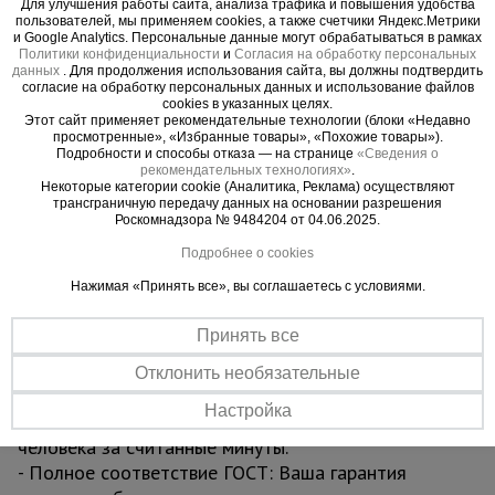
Для улучшения работы сайта, анализа трафика и повышения удобства
влаги, не скользит и не прогибается. Это ваша
пользователей, мы применяем cookies, а также счетчики Яндекс.Метрики
уверенность под ногами.
и Google Analytics. Персональные данные могут обрабатываться в рамках
Политики конфиденциальности
и
Согласия на обработку персональных
- Увеличенная грузоподъемность 250 кг:
данных
. Для продолжения использования сайта, вы должны подтвердить
Позволяет безопасно работать с инструментом,
согласие на обработку персональных данных и использование файлов
cookies в указанных целях.
материалами и вдвоем на секции без малейшего
Этот сайт применяет рекомендательные технологии (блоки «Недавно
просмотренные», «Избранные товары», «Похожие товары»).
риска.
Подробности и способы отказа — на странице
«Сведения о
4. Долговечность, которая бросает вызов
рекомендательных технологиях»
.
Некоторые категории cookie (Аналитика, Реклама) осуществляют
времени
трансграничную передачу данных на основании разрешения
- Турецкое порошковое покрытие Picante Boya:
Роскомнадзора № 9484204 от 04.06.2025.
Эстетичный и исключительно стойкий барьер
Подробнее о cookies
против царапин, УФ-излучения и агрессивных
Нажимая «Принять все», вы соглашаетесь с условиями.
сред. Конструкция сохраняет профессиональный
вид после многих лет интенсивной эксплуатации.
Принять все
5. Эффективность, экономящая ваше время
- Простая сборка без инструментов: Интуитивная
Отклонить необязательные
система «труба в трубу» и надежные флажковые
Настройка
замки позволяют собрать вышку силами одного
человека за считанные минуты.
- Полное соответствие ГОСТ: Ваша гарантия