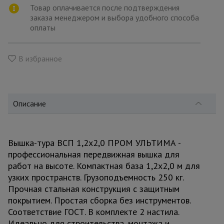
для
Товар оплачивается после подтверждения
склада
заказа менеджером и выбора удобного способа
оплаты
Тачки
строительные
В избранное
и садовые
Лестницы
Описание
и
стремянки
Вышка-тура ВСП 1,2x2,0 ПРОМ УЛЬТИМА -
Штукатурные
профессиональная передвижная вышка для
комплекты
работ на высоте. Компактная база 1,2x2,0 м для
узких пространств. Грузоподъемность 250 кг.
Прочная стальная конструкция с защитным
Сварочные
аппараты
покрытием. Простая сборка без инструментов.
Соответствие ГОСТ. В комплекте 2 настила.
Идеально для строительства, монтажа и