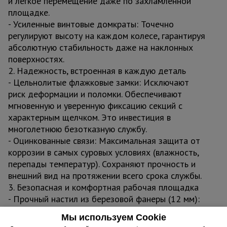
и легкое перемещение даже по захламленной
площадке.
- Усиленные винтовые домкраты: Точечно
регулируют высоту на каждом колесе, гарантируя
абсолютную стабильность даже на наклонных
поверхностях.
2. Надежность, встроенная в каждую деталь
- Цельнолитые флажковые замки: Исключают
риск деформации и поломки. Обеспечивают
мгновенную и уверенную фиксацию секций с
характерным щелчком. Это инвестиция в
многолетнюю безотказную службу.
- Оцинкованные связи: Максимальная защита от
коррозии в самых суровых условиях (влажность,
перепады температур). Сохраняют прочность и
внешний вид на протяжении всего срока службы.
3. Безопасная и комфортная рабочая площадка
- Прочный настил из березовой фанеры (12 мм):
Влагостойкая ламинированная поверхность
Мы используем Cookie
выдерживает высокие нагрузки и воздействие