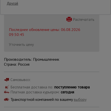
Другой
Опалубка
Распечатать
Последнее обновление цены: 06.08.2026
Вибротехника
09:50:45
для
строительства
Уточнить цену
Оборудование
Производитель: Промышленник
для работы с
Страна: Россия
арматурой
Самовывоз:
Оборудование
для бетонных
Бесплатная доставка по:
поступлению товара
работ
Платная доставка курьером:
сегодня
Транспортной компанией по вашему
выбору
Техника