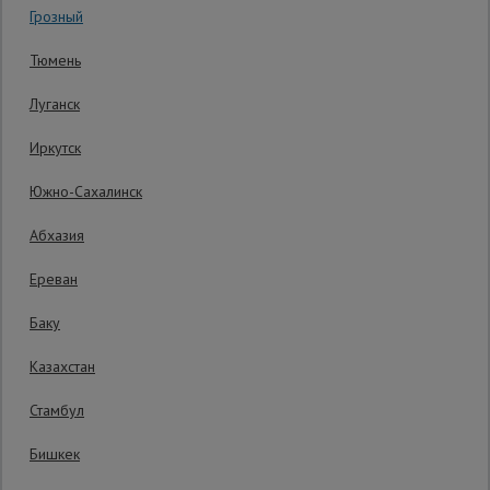
Грозный
Код товара:
ВППУ12124
0 отзывов
Сетка,
Тюмень
тенты,
Гарантия производителя: 1 год
брезенты
Луганск
Иркутск
Строительные
подъемники
Южно-Сахалинск
Абхазия
Грузоподъемное
оборудование
Ереван
Баку
Каталог
Мусоропровод
Казахстан
строительный
всех
товаров
Стамбул
Бишкек
Фанера
ламинированная