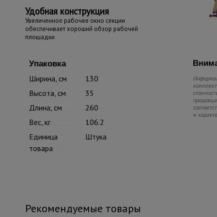
Удобная конструкция
Увеличенное рабочее окно секции
обеспечивает хороший обзор рабочей
площадки
Внима
Упаковка
Ширина, см
130
Информац
комплекте
Высота, см
35
стоимость
продавца.
Длина, см
260
соответс
и характ
Вес, кг
106.2
Единица
Штука
товара
Рекомендуемые товары