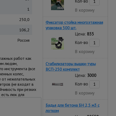
Кол-во
1
В корзину
250,0
Фиксатор стойка многоэтажная
упаковка 500 шт.
106,2
Цена:
855
Россия
Кол-во
В корзину
тажных работ как
им людям,
Стабилизаторы вышки-туры
о инструмента (все
ВСП-250 комплект
енных колес,
Цена:
3000
е от нежелательных
Кол-во
тров (не входят в
йчивость при резких
В корзину
 есть люк для
и для
Бадья для бетона БН 2,5 м3 с
лотком
ей устойчивости и