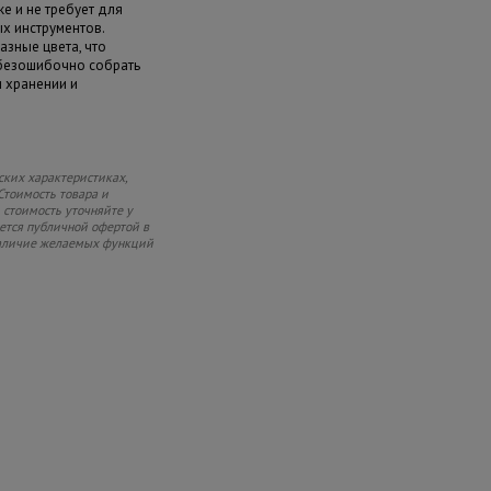
е и не требует для
х инструментов.
азные цвета, что
 безошибочно собрать
и хранении и
ских характеристиках,
Стоимость товара и
 стоимость уточняйте у
яется публичной офертой в
 наличие желаемых функций