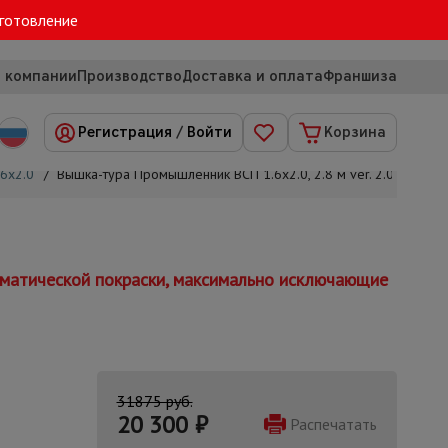
зготовление
 компании
Производство
Доставка и оплата
Франшиза
Регистрация
/
Войти
Корзина
6х2.0
/
Вышка-тура Промышленник ВСП 1.6х2.0, 2.8 м ver. 2.0
томатической покраски, максимально исключающие
31875 руб.
20 300
₽
Распечатать