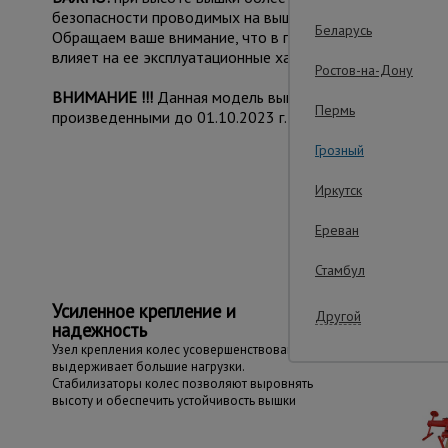
безопасности проводимых на вышке работ.
Беларусь
Обращаем ваше внимание, что в процессе транспортиров
влияет на ее эксплуатационные характеристики и не при
Ростов-на-Дону
ВНИМАНИЕ !!!
Данная модель вышки с измененным конс
Пермь
произведенными до 01.10.2023 г.
Грозный
Иркутск
Важные преим
Ереван
Стамбул
Усиленное крепление и
Другой
надежность
Узел крепления колес усовершенствован и
выдерживает большие нагрузки.
Стабилизаторы колес позволяют выровнять
высоту и обеспечить устойчивость вышки