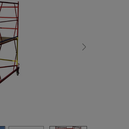
а
атурой
от