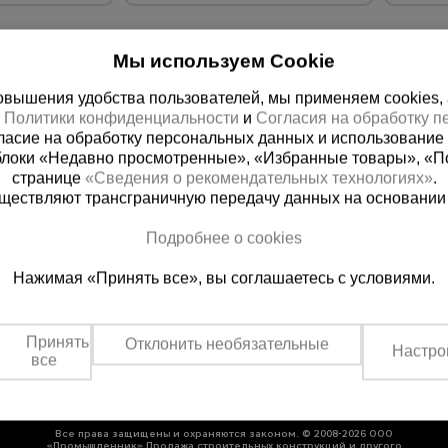
Мы используем Cookie
вышения удобства пользователей, мы применяем cookies, а 
х
Политики конфиденциальности
и
Согласия на обработку 
ласие на обработку персональных данных и использование 
блоки «Недавно просмотренные», «Избранные товары», «П
странице
«Сведения о рекомендательных технологиях»
.
существляют трансграничную передачу данных на основании
ная справочная
Грозный
Подробнее о cookies
(800) 200-25-90
+7 (938) 99
Нажимая «Принять все», вы соглашаетесь с условиями.
азать звонок
Заказать звонок
платно по России
Пн-Пт: с 9:00 до 17:30
Сб: с 9:00 до 17:00,
Принять
Отклонить необязательные
Вс: выходной
Настро
все
Все права защищены и охраняются законом. © 2008-2026 ООО
«Промышленник» Продажа строительных конструкций и другого