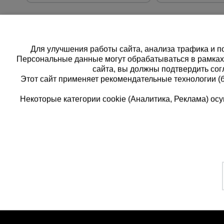
Для улучшения работы сайта, анализа трафика и по
Персональные данные могут обрабатываться в рамка
сайта, вы должны подтвердить сог
Этот сайт применяет рекомендательные технологии (
Некоторые категории cookie (Аналитика, Реклама) о
Каталог товаров
Еди
О компании
8 
Аренда оборудования
Франшиза
Зак
Доставка
Контакты
бес
Статьи
Защитные конструкции