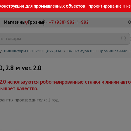
конструкции для промышленных объектов
: проектирование и и
Магазины
Грозный
+7 (938) 992-1-992
О
/
Вышки-туры ВСП 250 1,6x2,0 м
/
Вышка-тура ВСП Промышленник 1.
2.8 м ver. 2.0
 2.0 используются роботизированные станки и линии ав
вышает качество.
рантия производителя: 1 год