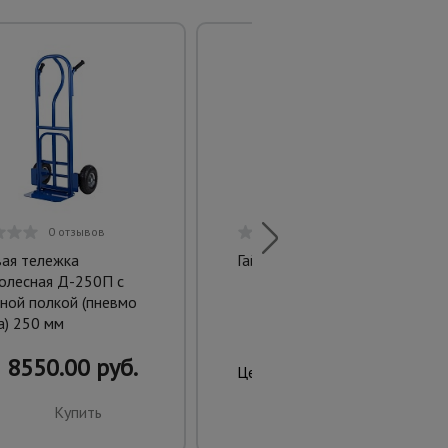
0 отзывов
0 отзывов
вая тележка
Гайка ватерстоп
олесная Д-250П с
ной полкой (пневмо
а) 250 мм
8550.00 руб.
149.00 руб.
Цена:
Купить
Купить