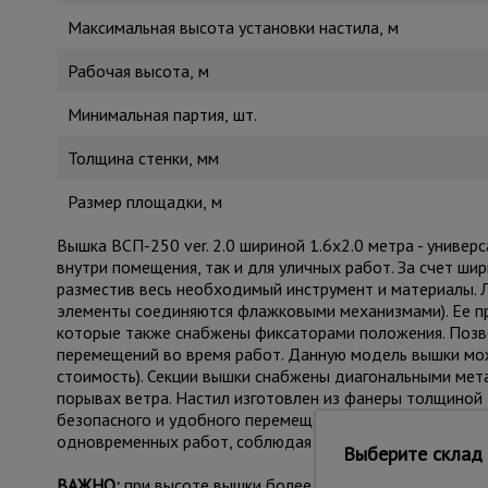
Максимальная высота установки настила, м
Рабочая высота, м
Минимальная партия, шт.
Толщина стенки, мм
Размер площадки, м
Вышка ВСП-250 ver. 2.0 шириной 1.6х2.0 метра - униве
внутри помещения, так и для уличных работ. За счет ши
разместив весь необходимый инструмент и материалы. Л
элементы соединяются флажковыми механизмами). Ее пр
которые также снабжены фиксаторами положения. Позв
перемещений во время работ. Данную модель вышки мо
стоимость). Секции вышки снабжены диагональными мет
порывах ветра. Настил изготовлен из фанеры толщиной 1
безопасного и удобного перемещения для проведения р
одновременных работ, соблюдая технику безопасности.
Выберите склад 
ВАЖНО:
при высоте вышки более 5 метров рекомендуе