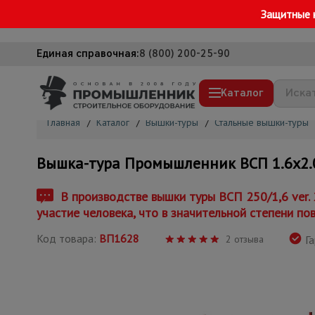
Защитные 
Единая справочная:
8 (800) 200-25-90
Каталог
Главная
/
Каталог
/
Вышки-туры
/
Стальные вышки-туры
Строительные леса
Вышка-тура Промышленник ВСП 1.6х2.0, 
Вышки-туры
Подмости строительные
В производстве вышки туры ВСП 250/1,6 ver.
участие человека, что в значительной степени по
Сетка, тенты, брезенты
Код товара:
ВП1628
Строительные подъемники
2 отзыва
Га
Грузоподъемное оборудование
Мусоропровод строительный
Фанера ламинированная