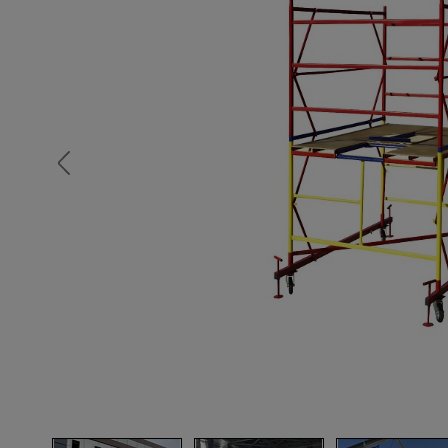
Опалубка
Вибротехника для строительств
Оборудование для работы с арм
Оборудование для бетонных раб
Техника для склада
Тачки строительные и садовые
Лестницы и стремянки
Штукатурные комплекты
Сварочные аппараты
Тепловые пушки
Металл и металлообработка