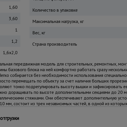
1,60
Количество в упаковке
3,60
Максимальная нагрузка, кг
1
Вес, кг
1,2
Страна производитель
1,6x2,0
рсальная передвижная модель для строительных, ремонтных, мон
рины базового блока на ней комфортно работать сразу нескольк
егко собирается без необходимости использования специальног
осто перемещать по объекту за счет наличия больших прорезин
оляют тонко подрегулировать высоту вышки и зафиксировать е
жно доращивать по высоте дополнительными секциями до 20 ме
аллическими стяжками. Они обеспечивают дополнительную усто
0 мм, состоит из трех независимых частей, в одной из которых
абот. Также настилы можно размещать на разных уровнях вышк
 Помните, вышка выдерживает общий вес до 250 кг.
отгрузки
м использовать комплект
стабилизаторов
для обеспечения лучш