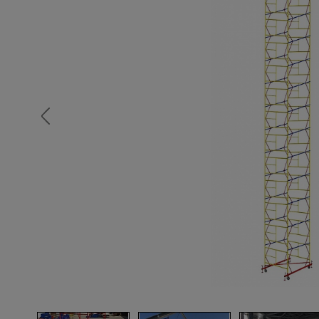
Опалубка
Вибротехника для строительств
Оборудование для работы с арм
Оборудование для бетонных раб
Техника для склада
Тачки строительные и садовые
Лестницы и стремянки
Штукатурные комплекты
Сварочные аппараты
Тепловые пушки
Металл и металлообработка