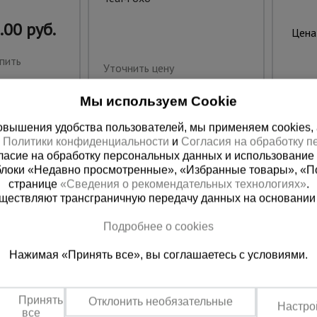
.00 руб.
Цена
пить
Уточнить цену
Мы используем Cookie
вышения удобства пользователей, мы применяем cookies, а 
х
Политики конфиденциальности
и
Согласия на обработку 
ласие на обработку персональных данных и использование 
блоки «Недавно просмотренные», «Избранные товары», «П
странице
«Сведения о рекомендательных технологиях»
.
существляют трансграничную передачу данных на основании
Подробнее о cookies
ная справочная
Грозный
Нажимая «Принять все», вы соглашаетесь с условиями.
(800) 200-25-90
+7 (938) 99
азать звонок
Заказать звонок
Принять
Отклонить необязательные
Настро
платно по России
Пн-Пт: с 9:00 до 17:30
все