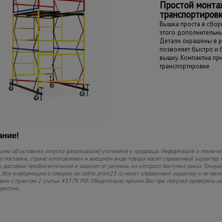
Простой монта
транспортиров
Вышка проста в сборк
этого дополнительны
Детали окрашены в р
позволяет быстро и
вышку. Компактна пр
транспортировке
ние!
ию об условиях отпуска (реализации) уточняйте у продавца. Информация о техниче
 поставки, стране изготовления и внешнем виде товара носит справочный характер. 
 доставки приблизительная и зависит от региона, из которого поступил заказ. Точную
 Вся информация о товарах на сайте prom23.ru носит справочный характер и не явл
твии с пунктом 2 статьи 437 ГК РФ. Убедительно просим Вас при покупке проверять
еристик.