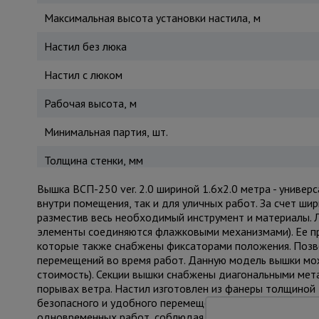
Максимальная высота установки настила, м
Настил без люка
Настил с люком
Рабочая высота, м
Минимальная партия, шт.
Толщина стенки, мм
Вышка ВСП-250 ver. 2.0 шириной 1.6х2.0 метра - униве
внутри помещения, так и для уличных работ. За счет ши
разместив весь необходимый инструмент и материалы. Л
элементы соединяются флажковыми механизмами). Ее пр
которые также снабжены фиксаторами положения. Позв
перемещений во время работ. Данную модель вышки мо
стоимость). Секции вышки снабжены диагональными мет
порывах ветра. Настил изготовлен из фанеры толщиной 1
безопасного и удобного перемещения для проведения р
одновременных работ, соблюдая технику безопасности.