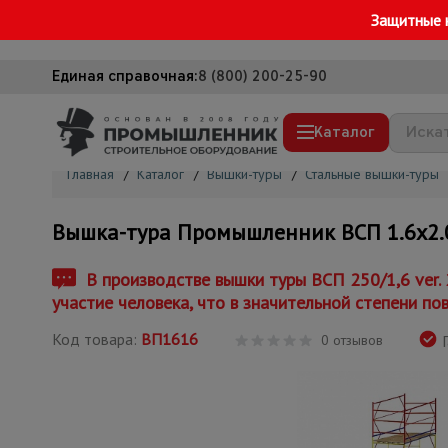
Защитные 
Единая справочная:
8 (800) 200-25-90
Каталог
Главная
/
Каталог
/
Вышки-туры
/
Стальные вышки-туры
Строительные леса
Вышка-тура Промышленник ВСП 1.6х2.0, 
Вышки-туры
Подмости строительные
В производстве вышки туры ВСП 250/1,6 ver.
участие человека, что в значительной степени по
Сетка, тенты, брезенты
Код товара:
ВП1616
Строительные подъемники
0 отзывов
Г
Грузоподъемное оборудование
Мусоропровод строительный
Фанера ламинированная