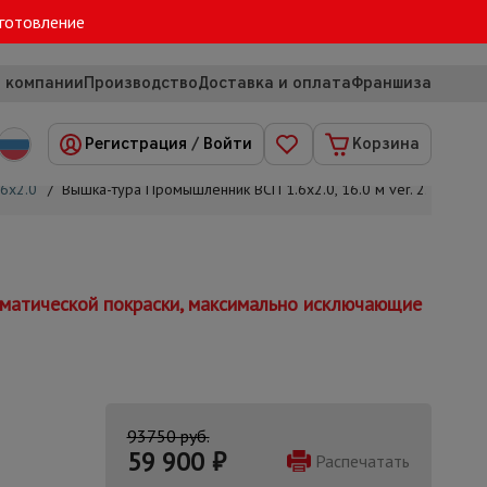
зготовление
 компании
Производство
Доставка и оплата
Франшиза
Регистрация
/
Войти
Корзина
6х2.0
/
Вышка-тура Промышленник ВСП 1.6х2.0, 16.0 м ver. 2.0
томатической покраски, максимально исключающие
93750 руб.
59 900
₽
Распечатать