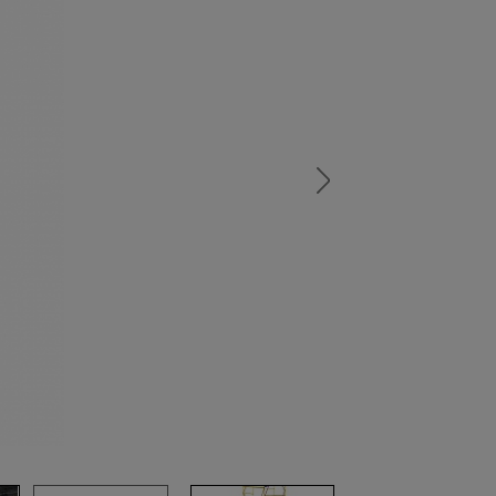
а
атурой
от