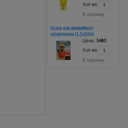
Кол-во
ей устойчивости и
В корзину
рочее, что никак не
Сетка для аварийного
ограждения (1,5х50м)
мышленник",
Цена:
3480
Кол-во
В корзину
мещения
колесами и легко
одним человеком