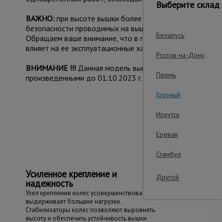
Выберите склад 
ВАЖНО:
при высоте вышки более 5 метров рекомендуе
безопасности проводимых на вышке работ.
Беларусь
Обращаем ваше внимание, что в процессе транспортиров
влияет на ее эксплуатационные характеристики и не при
Ростов-на-Дону
ВНИМАНИЕ !!!
Данная модель вышки с измененным конс
Пермь
произведенными до 01.10.2023 г.
Грозный
Иркутск
Важные преим
Ереван
Стамбул
Усиленное крепление и
Другой
надежность
Узел крепления колес усовершенствован и
выдерживает большие нагрузки.
Стабилизаторы колес позволяют выровнять
высоту и обеспечить устойчивость вышки