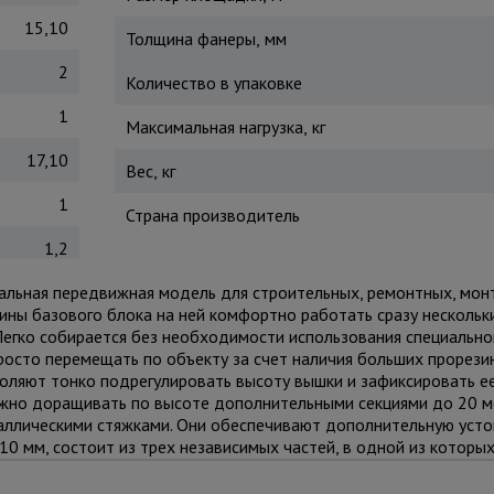
15,10
Толщина фанеры, мм
2
Количество в упаковке
1
Максимальная нагрузка, кг
17,10
Вес, кг
1
Страна производитель
1,2
рсальная передвижная модель для строительных, ремонтных, мон
рины базового блока на ней комфортно работать сразу нескольк
егко собирается без необходимости использования специальног
осто перемещать по объекту за счет наличия больших прорезин
оляют тонко подрегулировать высоту вышки и зафиксировать е
жно доращивать по высоте дополнительными секциями до 20 ме
аллическими стяжками. Они обеспечивают дополнительную усто
0 мм, состоит из трех независимых частей, в одной из которых
абот. Также настилы можно размещать на разных уровнях вышк
 Помните, вышка выдерживает общий вес до 250 кг.