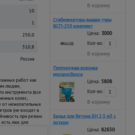
В корзину
10
Стабилизаторы вышки-туры
1
ВСП-250 комплект
Цена:
3000
250,0
Кол-во
310,8
В корзину
Россия
Погрузочная воронка
мусоросброса
тажных работ как
Цена:
5808
им людям,
Кол-во
о инструмента (все
енных колес,
В корзину
е от нежелательных
тров (не входят в
йчивость при резких
Бадья для бетона БН 2,5 м3 с
 есть люк для
лотком
и для
Цена:
82650