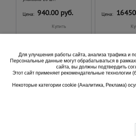
940.00 руб.
16450
Цена:
Цена:
Купить
Ку
Для улучшения работы сайта, анализа трафика и по
Персональные данные могут обрабатываться в рамка
сайта, вы должны подтвердить сог
Этот сайт применяет рекомендательные технологии (
Некоторые категории cookie (Аналитика, Реклама) о
Каталог товаров
Еди
О компании
8 
Аренда оборудования
Франшиза
Зак
Доставка
Контакты
бес