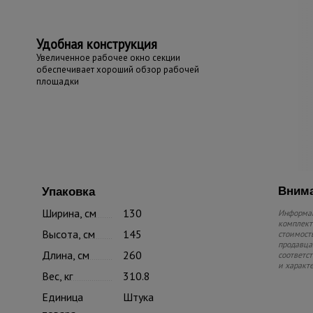
Удобная конструкция
Увеличенное рабочее окно секции
обеспечивает хороший обзор рабочей
площадки
Внима
Упаковка
Ширина, см
130
Информац
комплекте
Высота, см
145
стоимость
продавца.
Длина, см
260
соответс
и характ
Вес, кг
310.8
Единица
Штука