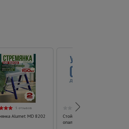
5 отзывов
0 отзывов
мянка Alumet MD 8202
Стойка телескопическая для
опалубки 3.7 м (усиленная)