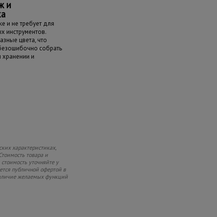
ж и
ка
е и не требует для
х инструментов.
азные цвета, что
 безошибочно собрать
и хранении и
ских характеристиках,
Стоимость товара и
 стоимость уточняйте у
яется публичной офертой в
 наличие желаемых функций