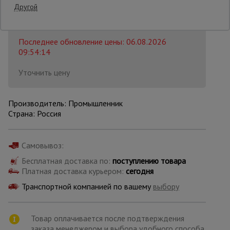
Другой
Распечатать
Опалубка
Последнее обновление цены: 06.08.2026
09:54:14
Вибротехника
Уточнить цену
для
строительства
Производитель: Промышленник
Страна: Россия
Оборудование
для работы с
арматурой
Самовывоз:
Бесплатная доставка по:
поступлению товара
Платная доставка курьером:
сегодня
Оборудование
для бетонных
Транспортной компанией по вашему
выбору
работ
Товар оплачивается после подтверждения
Техника
заказа менеджером и выбора удобного способа