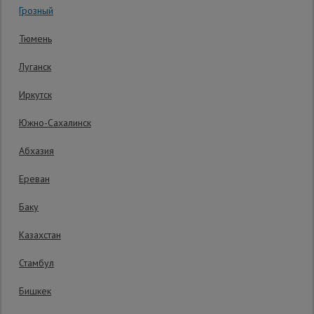
Грозный
Код товара:
ВПП16136
0 отзывов
Сетка,
Тюмень
тенты,
Гарантия производителя: 1 год
брезенты
Луганск
Иркутск
Строительные
подъемники
Южно-Сахалинск
Абхазия
Грузоподъемное
оборудование
Ереван
Баку
Каталог
Мусоропровод
Казахстан
строительный
всех
товаров
Стамбул
Бишкек
Фанера
ламинированная