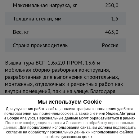
Максимальная нагрузка, кг
250,0
Толщина стенки, мм
1,5
Вес, кг
465,0
Страна производитель
Россия
Вышка-тура ВСП 1,6x2,0 ПРОМ, 13.6 м —
мобильная сборно-разборная конструкция,
разработанная для выполнения строительных,
монтажных, отделочных и ремонтных работ как
внутри помещений, так и на улице. Благодаря
компактной базе 1,6x2,0 м вышка легко
Мы используем Cookie
проходит в узкие проёмы, коридоры и тротуары,
Для улучшения работы сайта, анализа трафика и повышения удобства
не создавая помех вокруг. Прочная стальная
пользователей, мы применяем cookies, а также счетчики Яндекс.Метрики
и Google Analytics. Персональные данные могут обрабатываться в рамках
конструкция из труб диаметром 42 мм с
Политики конфиденциальности
и
Согласия на обработку персональных
усиленным полимерным покрытием защищена от
данных
. Для продолжения использования сайта, вы должны подтвердить
согласие на обработку персональных данных и использование файлов
коррозии и механических повреждений,
cookies в указанных целях.