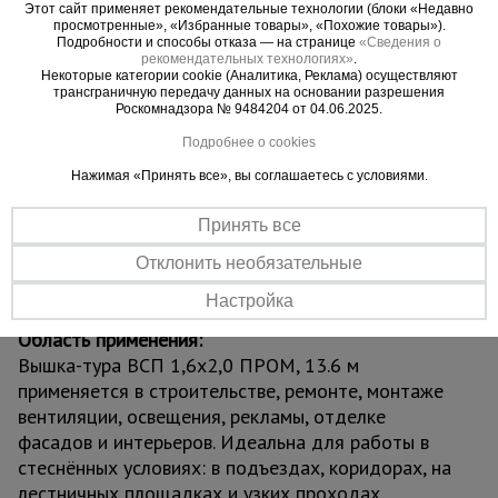
обеспечивая долговечность даже при
Этот сайт применяет рекомендательные технологии (блоки «Недавно
просмотренные», «Избранные товары», «Похожие товары»).
интенсивной эксплуатации.
Подробности и способы отказа — на странице
«Сведения о
Вышка оснащена винтовыми домкратами для
рекомендательных технологиях»
.
Некоторые категории cookie (Аналитика, Реклама) осуществляют
устойчивой установки на неровных поверхностях
трансграничную передачу данных на основании разрешения
и надёжными ограждениями для максимальной
Роскомнадзора № 9484204 от 04.06.2025.
безопасности. Четыре обрезиненных колеса
Подробнее о cookies
позволяют легко перемещать конструкцию по
Нажимая «Принять все», вы соглашаетесь с условиями.
объекту. Сборка осуществляется по принципу
«труба в трубу» с фиксацией флажковыми
Принять все
замками — без инструментов и специальных
навыков. Грузоподъёмность до 250 кг
Отклонить необязательные
обеспечивает комфортную работу с
Настройка
инструментами и материалами.
Область применения:
Вышка-тура ВСП 1,6x2,0 ПРОМ, 13.6 м
применяется в строительстве, ремонте, монтаже
вентиляции, освещения, рекламы, отделке
фасадов и интерьеров. Идеальна для работы в
стеснённых условиях: в подъездах, коридорах, на
лестничных площадках и узких проходах.