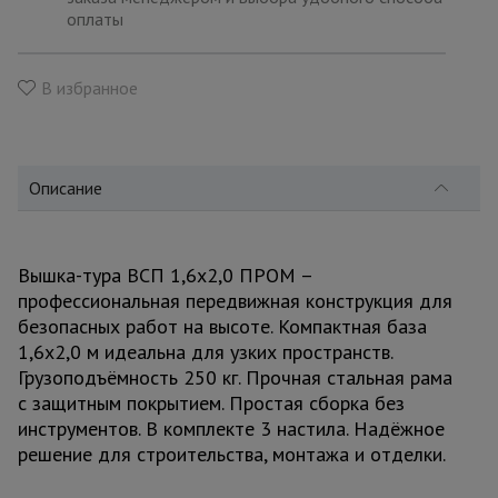
для
оплаты
склада
В избранное
Тачки
строительные
и садовые
Описание
Лестницы
и
стремянки
Вышка-тура ВСП 1,6x2,0 ПРОМ –
профессиональная передвижная конструкция для
безопасных работ на высоте. Компактная база
Штукатурные
комплекты
1,6x2,0 м идеальна для узких пространств.
Грузоподъёмность 250 кг. Прочная стальная рама
с защитным покрытием. Простая сборка без
Сварочные
инструментов. В комплекте 3 настила. Надёжное
аппараты
решение для строительства, монтажа и отделки.