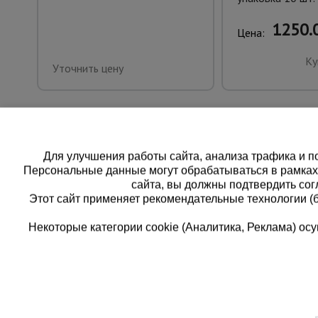
1250.0
Цена:
Ку
Уточнить цену
Для улучшения работы сайта, анализа трафика и по
Персональные данные могут обрабатываться в рамка
сайта, вы должны подтвердить сог
Этот сайт применяет рекомендательные технологии (
Некоторые категории cookie (Аналитика, Реклама) о
Каталог товаров
Еди
О компании
8 
Аренда оборудования
Франшиза
Зак
Доставка
Контакты
бес