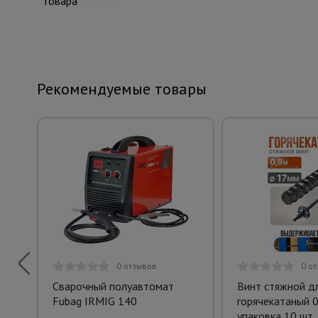
товара
Рекомендуемые товары
0 отзывов
0 о
Сварочный полуавтомат
Винт стяжной д
Fubag IRMIG 140
горячекатаный 0
упаковка 10 шт.