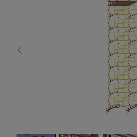
Опалубка
Вибротехника для строительств
Оборудование для работы с арм
Оборудование для бетонных раб
Техника для склада
Тачки строительные и садовые
Лестницы и стремянки
Штукатурные комплекты
Сварочные аппараты
Тепловые пушки
Металл и металлообработка