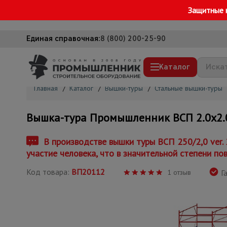
Защитные 
Единая справочная:
8 (800) 200-25-90
Каталог
Главная
/
Каталог
/
Вышки-туры
/
Стальные вышки-туры
Строительные леса
Вышка-тура Промышленник ВСП 2.0х2.0, 
Вышки-туры
Подмости строительные
В производстве вышки туры ВСП 250/2,0 ver.
участие человека, что в значительной степени по
Сетка, тенты, брезенты
Код товара:
ВП20112
Строительные подъемники
1 отзыв
Га
Грузоподъемное оборудование
Мусоропровод строительный
Фанера ламинированная