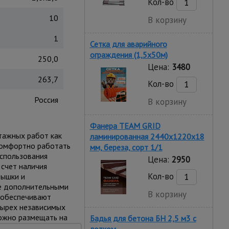
Кол-во
10
В корзину
1
Сетка для аварийного
ограждения (1,5х50м)
250,0
Цена:
3480
263,7
Кол-во
Россия
В корзину
Фанера TEAM GRID
тажных работ как
ламинированная 2440х1220х18
 комфортно работать
мм, береза, сорт 1/1
использования
Цена:
2950
 счет наличия
Кол-во
вышки и
е дополнительными
В корзину
и обеспечивают
тырех независимых
можно размещать на
Бадья для бетона БН 2,5 м3 с
вес до 250 кг.