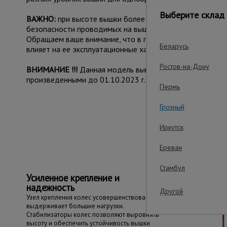
Выберите склад 
ВАЖНО:
при высоте вышки более 5 метров рекомендуе
безопасности проводимых на вышке работ.
Обращаем ваше внимание, что в процессе транспортиров
Беларусь
влияет на ее эксплуатационные характеристики и не при
Ростов-на-Дону
ВНИМАНИЕ !!!
Данная модель вышки с измененным конс
произведенными до 01.10.2023 г.
Пермь
Грозный
Важные преим
Иркутск
Ереван
Стамбул
Усиленное крепление и
надежность
Другой
Узел крепления колес усовершенствован и
выдерживает большие нагрузки.
Стабилизаторы колес позволяют выровнять
высоту и обеспечить устойчивость вышки