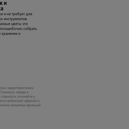
ж и
ка
е и не требует для
х инструментов.
азные цвета, что
 безошибочно собрать
и хранении и
ских характеристиках,
Стоимость товара и
 стоимость уточняйте у
яется публичной офертой в
 наличие желаемых функций