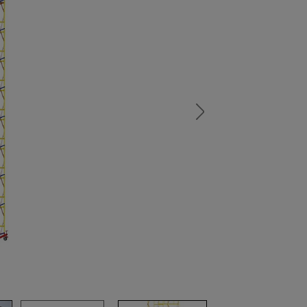
а
атурой
от