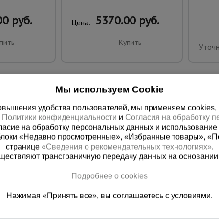
0 руб.
5370.00 руб.
Цена:
пить
Купить
Уточн
Мы используем Cookie
вышения удобства пользователей, мы применяем cookies, а 
х
Политики конфиденциальности
и
Согласия на обработку 
ласие на обработку персональных данных и использование 
блоки «Недавно просмотренные», «Избранные товары», «П
странице
«Сведения о рекомендательных технологиях»
.
существляют трансграничную передачу данных на основании
ная справочная
Грозный
Подробнее о cookies
(800) 200-25-90
+7 (938) 99
Нажимая «Принять все», вы соглашаетесь с условиями.
азать звонок
Заказать звонок
платно по России
Пн-Пт: с 9:00 до 17:30