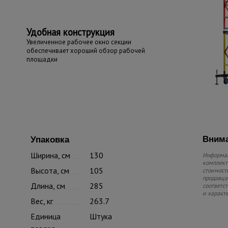
Удобная конструкция
Увеличенное рабочее окно секции
обеспечивает хороший обзор рабочей
площадки
Внима
Упаковка
Ширина, см
130
Информац
комплекте
Высота, см
105
стоимость
продавца.
Длина, см
285
соответс
и характ
Вес, кг
263.7
Единица
Штука