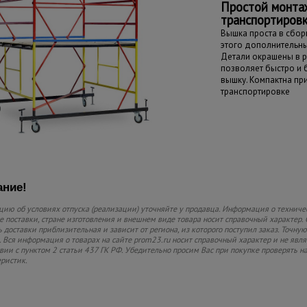
Простой монта
транспортиров
Вышка проста в сборк
этого дополнительны
Детали окрашены в р
позволяет быстро и
вышку. Компактна пр
транспортировке
ние!
ию об условиях отпуска (реализации) уточняйте у продавца. Информация о техниче
 поставки, стране изготовления и внешнем виде товара носит справочный характер. 
 доставки приблизительная и зависит от региона, из которого поступил заказ. Точную
 Вся информация о товарах на сайте prom23.ru носит справочный характер и не явл
твии с пунктом 2 статьи 437 ГК РФ. Убедительно просим Вас при покупке проверять
еристик.