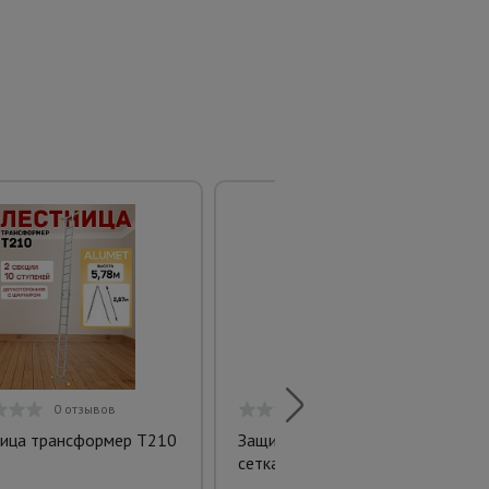
0 отзывов
0 отзывов
ица трансформер T210
Защитно-улавливающая
сетка (двойная) 3,5х6 м