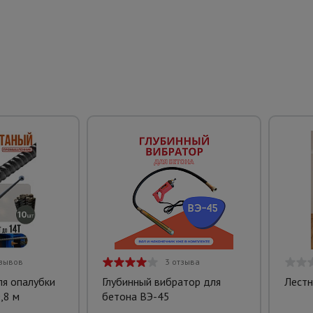
тзывов
3 отзыва
ля опалубки
Глубинный вибратор для
Лестн
,8 м
бетона ВЭ-45