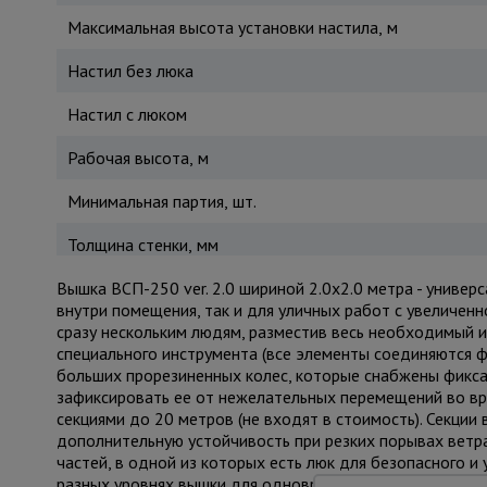
Максимальная высота установки настила, м
Настил без люка
Настил с люком
Рабочая высота, м
Минимальная партия, шт.
Толщина стенки, мм
Вышка ВСП-250 ver. 2.0 шириной 2.0х2.0 метра - униве
внутри помещения, так и для уличных работ с увеличен
сразу нескольким людям, разместив весь необходимый и
специального инструмента (все элементы соединяются ф
больших прорезиненных колес, которые снабжены фикса
зафиксировать ее от нежелательных перемещений во в
секциями до 20 метров (не входят в стоимость). Секци
дополнительную устойчивость при резких порывах ветра
частей, в одной из которых есть люк для безопасного 
разных уровнях вышки для одновременных работ, соблю