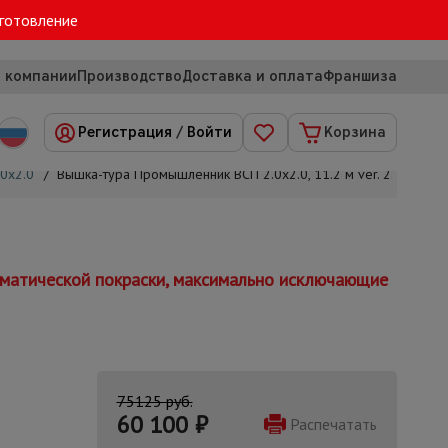
зготовление
 компании
Производство
Доставка и оплата
Франшиза
Регистрация
/
Войти
Корзина
0х2.0
/
Вышка-тура Промышленник ВСП 2.0х2.0, 11.2 м ver. 2.0
томатической покраски, максимально исключающие
75125 руб.
60 100
₽
Распечатать