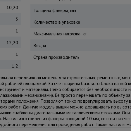
10,20
Толщина фанеры, мм
3
Количество в упаковке
1
Максимальная нагрузка, кг
12,20
Вес, кг
1
Страна производитель
1,2
рсальная передвижная модель для строительных, ремонтных, мон
ной рабочей площадкой. За счет ширины базового блока на ней
нструмент и материалы. Легко собирается без необходимости 
лажковыми механизмами). Ее просто перемещать по объекту за
торами положения. Позволяют тонко подрегулировать высоту 
ремя работ. Данную модель вышки можно доращивать по высот
и вышки снабжены диагональными металлическими стяжками. Он
. Настил изготовлен из фанеры толщиной 10 мм, состоит из че
и удобного перемещения для проведения работ. Также настилы 
дая технику безопасности. Помните, вышка выдерживает общий 