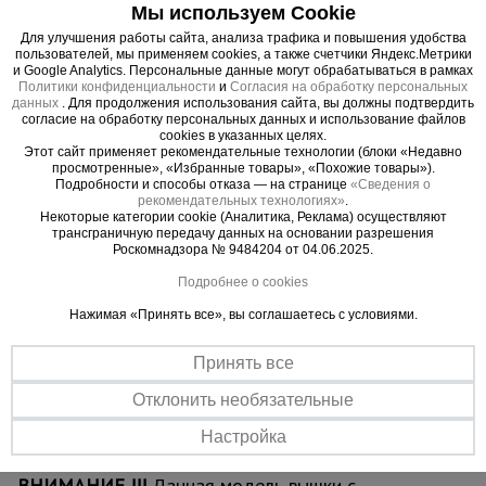
независимых частей, в одной из которых есть
Мы используем Cookie
люк для безопасного и удобного перемещения
Для улучшения работы сайта, анализа трафика и повышения удобства
пользователей, мы применяем cookies, а также счетчики Яндекс.Метрики
для проведения работ. Также настилы можно
и Google Analytics. Персональные данные могут обрабатываться в рамках
размещать на разных уровнях вышки для
Политики конфиденциальности
и
Согласия на обработку персональных
данных
. Для продолжения использования сайта, вы должны подтвердить
одновременных работ, соблюдая технику
согласие на обработку персональных данных и использование файлов
безопасности. Помните, вышка выдерживает
cookies в указанных целях.
Этот сайт применяет рекомендательные технологии (блоки «Недавно
общий вес до 250 кг.
просмотренные», «Избранные товары», «Похожие товары»).
Подробности и способы отказа — на странице
«Сведения о
рекомендательных технологиях»
.
ВАЖНО:
при высоте вышки более 5 метров
Некоторые категории cookie (Аналитика, Реклама) осуществляют
рекомендуем использовать комплект
трансграничную передачу данных на основании разрешения
Роскомнадзора № 9484204 от 04.06.2025.
стабилизаторов
для обеспечения лучшей
устойчивости и безопасности проводимых на
Подробнее о cookies
вышке работ.
Нажимая «Принять все», вы соглашаетесь с условиями.
Обращаем ваше внимание, что в процессе
транспортировки вышка может получить
Принять все
визуальные потертости, царапины и прочее, что
Отклонить необязательные
никак не влияет на ее эксплуатационные
характеристики и не признается браком.
Настройка
ВНИМАНИЕ !!!
Данная модель вышки с