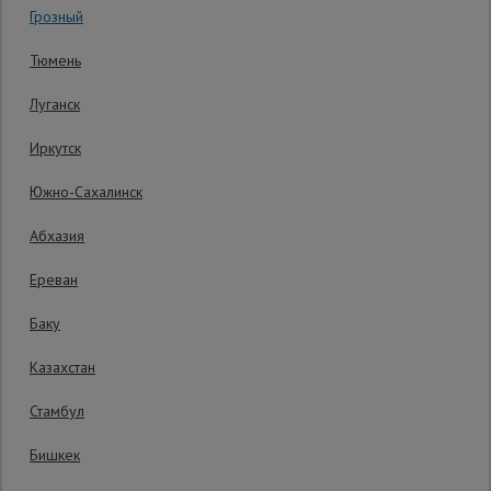
Грозный
Код товара:
ВП2019
0 отзывов
Сетка,
Тюмень
тенты,
Гарантия производителя: 1 год
брезенты
Луганск
Иркутск
Строительные
подъемники
Южно-Сахалинск
Абхазия
Грузоподъемное
оборудование
Ереван
Баку
Каталог
Мусоропровод
Казахстан
строительный
всех
товаров
Стамбул
Бишкек
Фанера
ламинированная