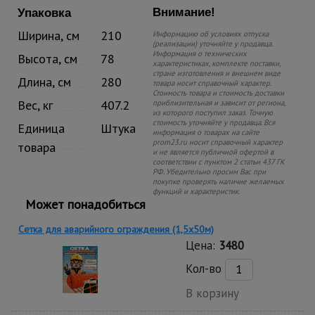
Внимание!
Упаковка
Ширина, см
210
Информацию об условиях отпуска
(реализации) уточняйте у продавца.
Информация о технических
Высота, см
78
характеристиках, комплекте поставки,
стране изготовления и внешнем виде
Длина, см
280
товара носит справочный характер.
Стоимость товара и стоимость доставки
Вес, кг
407.2
приблизительная и зависит от региона,
из которого поступил заказ. Точную
стоимость уточняйте у продавца. Вся
Единица
Штука
информация о товарах на сайте
prom23.ru носит справочный характер
товара
и не является публичной офертой в
соответствии с пунктом 2 статьи 437 ГК
РФ. Убедительно просим Вас при
покупке проверять наличие желаемых
функций и характеристик.
Может понадобиться
Сетка для аварийного ограждения (1,5х50м)
Цена:
3480
Кол-во
В корзину