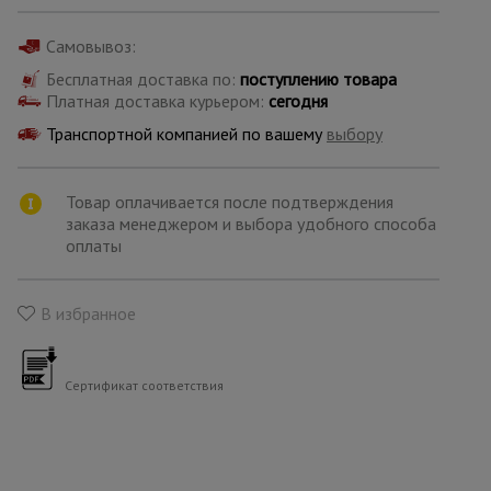
для
склада
Самовывоз:
Бесплатная доставка по:
поступлению товара
Тачки
Платная доставка курьером:
сегодня
строительные
и садовые
Транспортной компанией по вашему
выбору
Товар оплачивается после подтверждения
Лестницы
заказа менеджером и выбора удобного способа
и
стремянки
оплаты
В избранное
Штукатурные
комплекты
Сертификат соответствия
Сварочные
аппараты