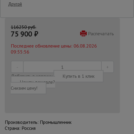
Другой
Опалубка
116250 руб.
75 900
₽
Распечатать
Вибротехника
для
Последнее обновление цены: 06.08.2026
строительства
09:55:56
Оборудование
для работы с
Добавить в корзину
Купить в 1 клик
арматурой
Нашли дешевле?
Снизим цену!
Оборудование
для бетонных
работ
Производитель: Промышленник
Страна: Россия
Техника