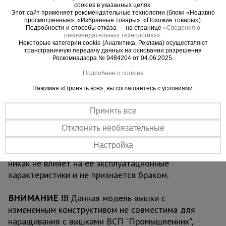
для проведения работ. Также настилы можно
cookies в указанных целях.
размещать на разных уровнях вышки для
Этот сайт применяет рекомендательные технологии (блоки «Недавно
просмотренные», «Избранные товары», «Похожие товары»).
одновременных работ, соблюдая технику
Подробности и способы отказа — на странице
«Сведения о
безопасности. Помните, вышка выдерживает
рекомендательных технологиях»
.
Некоторые категории cookie (Аналитика, Реклама) осуществляют
общий вес до 250 кг.
трансграничную передачу данных на основании разрешения
Роскомнадзора № 9484204 от 04.06.2025.
ВАЖНО:
при высоте вышки более 5 метров
Подробнее о cookies
рекомендуем использовать комплект
Нажимая «Принять все», вы соглашаетесь с условиями.
стабилизаторов
для обеспечения лучшей
устойчивости и безопасности проводимых на
Принять все
вышке работ.
Обращаем ваше внимание, что в процессе
Отклонить необязательные
транспортировки вышка может получить
Настройка
визуальные потертости, царапины и прочее, что
никак не влияет на ее эксплуатационные
характеристики и не признается браком.
ВНИМАНИЕ !!!
Данная модель вышки с
измененным конструктивом не совместима для
наращивания с вышками ВСП "Промышленник",