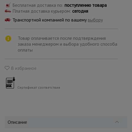
для
Бесплатная доставка по:
склада
поступлению товара
Платная доставка курьером:
сегодня
Транспортной компанией по вашему
выбору
Тачки
строительные
и садовые
Товар оплачивается после подтверждения
заказа менеджером и выбора удобного способа
оплаты
Лестницы
и
стремянки
В избранное
Штукатурные
Сертификат соответствия
комплекты
Сварочные
аппараты
Описание