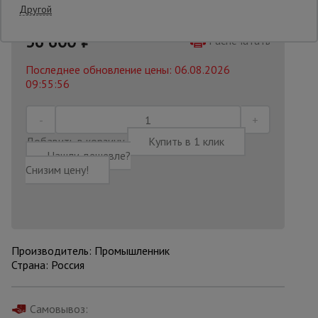
Другой
45750 руб.
36 600
₽
Опалубка
Распечатать
Последнее обновление цены: 06.08.2026
09:55:56
Вибротехника
для
строительства
Добавить в корзину
Купить в 1 клик
Нашли дешевле?
Оборудование
Снизим цену!
для работы с
арматурой
Оборудование
для бетонных
Производитель: Промышленник
работ
Страна: Россия
Самовывоз:
Техника