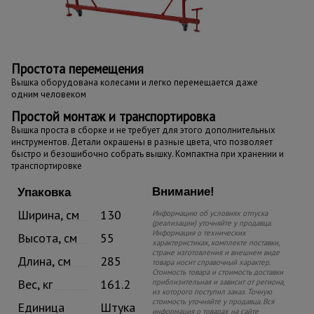
Простота перемещения
Вышка оборудована колесами и легко перемещается даже
одним человеком
Простой монтаж и транспортировка
Вышка проста в сборке и не требует для этого дополнительных
инструментов. Детали окрашены в разные цвета, что позволяет
быстро и безошибочно собрать вышку. Компактна при хранении и
транспортировке
Внимание!
Упаковка
Ширина, см
130
Информацию об условиях отпуска
(реализации) уточняйте у продавца.
Информация о технических
Высота, см
55
характеристиках, комплекте поставки,
стране изготовления и внешнем виде
Длина, см
285
товара носит справочный характер.
Стоимость товара и стоимость доставки
Вес, кг
161.2
приблизительная и зависит от региона,
из которого поступил заказ. Точную
стоимость уточняйте у продавца. Вся
Единица
Штука
информация о товарах на сайте