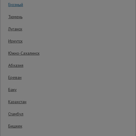
Грозный
Код товара:
ВП2052
1 отзыв
Сетка,
Тюмень
тенты,
Гарантия производителя: 1 год
брезенты
Луганск
Иркутск
Строительные
подъемники
Южно-Сахалинск
Абхазия
Грузоподъемное
оборудование
Ереван
Баку
Каталог
Мусоропровод
Казахстан
строительный
всех
товаров
Стамбул
Бишкек
Фанера
ламинированная