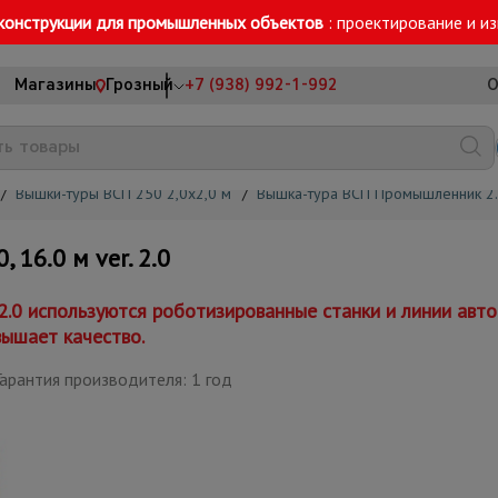
конструкции для промышленных объектов
: проектирование и и
Магазины
Грозный
+7 (938) 992-1-992
О
/
Вышки-туры ВСП 250 2,0х2,0 м
/
Вышка-тура ВСП Промышленник 2.
16.0 м ver. 2.0
 2.0 используются роботизированные станки и линии ав
вышает качество.
арантия производителя: 1 год