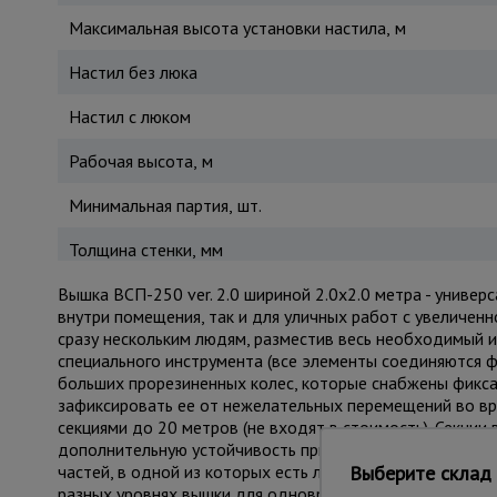
Максимальная высота установки настила, м
Настил без люка
Настил с люком
Рабочая высота, м
Минимальная партия, шт.
Толщина стенки, мм
Вышка ВСП-250 ver. 2.0 шириной 2.0х2.0 метра - униве
внутри помещения, так и для уличных работ с увеличен
сразу нескольким людям, разместив весь необходимый и
специального инструмента (все элементы соединяются ф
больших прорезиненных колес, которые снабжены фикса
зафиксировать ее от нежелательных перемещений во в
секциями до 20 метров (не входят в стоимость). Секци
дополнительную устойчивость при резких порывах ветра
Выберите склад 
частей, в одной из которых есть люк для безопасного 
разных уровнях вышки для одновременных работ, соблю