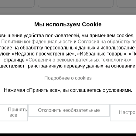
Мы используем Cookie
вышения удобства пользователей, мы применяем cookies, а 
х
Политики конфиденциальности
и
Согласия на обработку 
ласие на обработку персональных данных и использование 
блоки «Недавно просмотренные», «Избранные товары», «П
странице
«Сведения о рекомендательных технологиях»
.
существляют трансграничную передачу данных на основании
ная справочная
Грозный
Подробнее о cookies
(800) 200-25-90
+7 (938) 99
Нажимая «Принять все», вы соглашаетесь с условиями.
азать звонок
Заказать звонок
платно по России
Пн-Пт: с 9:00 до 17:30
Сб: с 9:00 до 17:00,
Принять
Отклонить необязательные
Вс: выходной
Настро
все