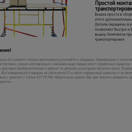
Простой монта
транспортиров
Вышка проста в сборк
этого дополнительны
Детали окрашены в р
позволяет быстро и
вышку. Компактна пр
транспортировке
ние!
ию об условиях отпуска (реализации) уточняйте у продавца. Информация о техниче
 поставки, стране изготовления и внешнем виде товара носит справочный характер. 
 доставки приблизительная и зависит от региона, из которого поступил заказ. Точную
 Вся информация о товарах на сайте prom23.ru носит справочный характер и не явл
твии с пунктом 2 статьи 437 ГК РФ. Убедительно просим Вас при покупке проверять
еристик.