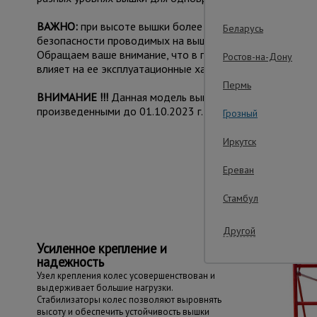
ВАЖНО:
при высоте вышки более 5 метров рекомендуе
Беларусь
безопасности проводимых на вышке работ.
Обращаем ваше внимание, что в процессе транспортиров
Ростов-на-Дону
влияет на ее эксплуатационные характеристики и не при
Пермь
ВНИМАНИЕ !!!
Данная модель вышки с измененным конс
произведенными до 01.10.2023 г.
Грозный
Иркутск
Важные преим
Ереван
Стамбул
Другой
Усиленное крепление и
надежность
Узел крепления колес усовершенствован и
выдерживает большие нагрузки.
Стабилизаторы колес позволяют выровнять
высоту и обеспечить устойчивость вышки