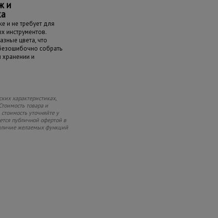
ж и
ка
е и не требует для
х инструментов.
азные цвета, что
 безошибочно собрать
и хранении и
ских характеристиках,
Стоимость товара и
 стоимость уточняйте у
яется публичной офертой в
 наличие желаемых функций