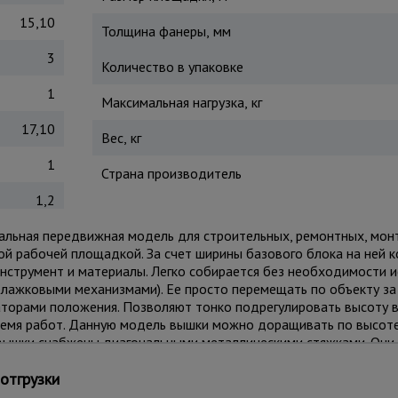
15,10
Толщина фанеры, мм
3
Количество в упаковке
1
Максимальная нагрузка, кг
17,10
Вес, кг
1
Страна производитель
1,2
рсальная передвижная модель для строительных, ремонтных, мон
ной рабочей площадкой. За счет ширины базового блока на ней
нструмент и материалы. Легко собирается без необходимости 
лажковыми механизмами). Ее просто перемещать по объекту за
торами положения. Позволяют тонко подрегулировать высоту 
ремя работ. Данную модель вышки можно доращивать по высот
и вышки снабжены диагональными металлическими стяжками. Он
. Настил изготовлен из фанеры толщиной 10 мм, состоит из че
отгрузки
и удобного перемещения для проведения работ. Также настилы 
дая технику безопасности. Помните, вышка выдерживает общий 