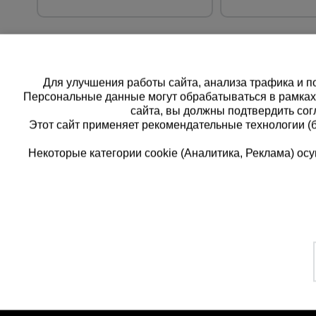
Для улучшения работы сайта, анализа трафика и по
Персональные данные могут обрабатываться в рамка
сайта, вы должны подтвердить сог
Этот сайт применяет рекомендательные технологии (
Некоторые категории cookie (Аналитика, Реклама) о
Каталог товаров
Еди
О компании
8 
Аренда оборудования
Франшиза
Зак
Доставка
Контакты
бес
Статьи
Защитные конструкции