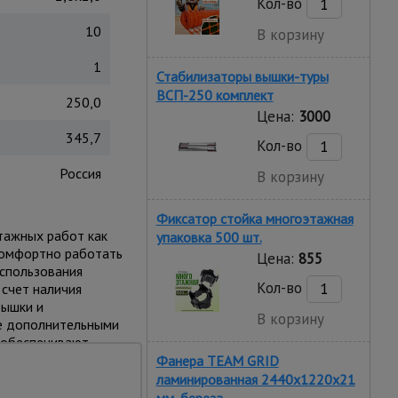
Кол-во
10
В корзину
1
Стабилизаторы вышки-туры
ВСП-250 комплект
250,0
Цена:
3000
345,7
Кол-во
Россия
В корзину
Фиксатор стойка многоэтажная
тажных работ как
упаковка 500 шт.
 комфортно работать
Цена:
855
использования
Кол-во
 счет наличия
вышки и
В корзину
е дополнительными
и обеспечивают
тырех независимых
Фанера TEAM GRID
можно размещать на
ламинированная 2440х1220х21
вес до 250 кг.