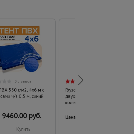
0 отзывов
2 отзыва
ПВХ 550 г/м2, 4х6 м с
Грузовая тележка
сами ч/з 0,5 м, синий
двухколесная ДК-100 (литые
колеса)
9460.00 руб.
5450.00 руб.
Цена:
Купить
Купить