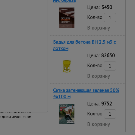
мм, береза
Цена:
3450
ей устойчивости и
Кол-во
рочее, что никак не
В корзину
мышленник",
Бадья для бетона БН 2,5 м3 с
лотком
Цена:
82650
Кол-во
В корзину
Сетка затеняющая зеленая 50%
4х100 м
Цена:
9752
мещения
колесами и легко
Кол-во
одним человеком
В корзину