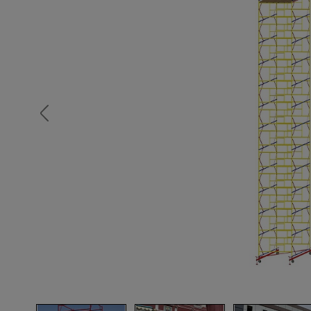
Опалубка
Вибротехника для строительств
Оборудование для работы с арм
Оборудование для бетонных раб
Техника для склада
Тачки строительные и садовые
Лестницы и стремянки
Штукатурные комплекты
Сварочные аппараты
Тепловые пушки
Металл и металлообработка