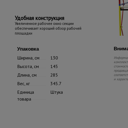
Удобная конструкция
Увеличенное рабочее окно секции
обеспечивает хороший обзор рабочей
площадки
Внима
Упаковка
Ширина, см
130
Информац
комплекте
Высота, см
145
стоимость
продавца.
Длина, см
285
соответс
и характ
Вес, кг
345.7
Единица
Штука
товара