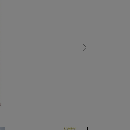
а
атурой
от