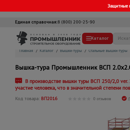
Защитные 
Единая справочная:
8 (800) 200-25-90
Каталог
Главная
/
Каталог
/
Вышки-туры
/
Стальные вышки-туры
Строительные леса
Вышка-тура Промышленник ВСП 2.0х2.0, 
Вышки-туры
Подмости строительные
В производстве вышки туры ВСП 250/2,0 ver.
участие человека, что в значительной степени по
Сетка, тенты, брезенты
Код товара:
ВП2016
Строительные подъемники
0 отзывов
Г
Грузоподъемное оборудование
Мусоропровод строительный
Фанера ламинированная