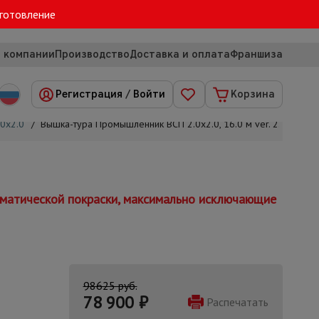
зготовление
 компании
Производство
Доставка и оплата
Франшиза
Регистрация
/
Войти
Корзина
0х2.0
/
Вышка-тура Промышленник ВСП 2.0х2.0, 16.0 м ver. 2.0
томатической покраски, максимально исключающие
98625 руб.
78 900
₽
Распечатать