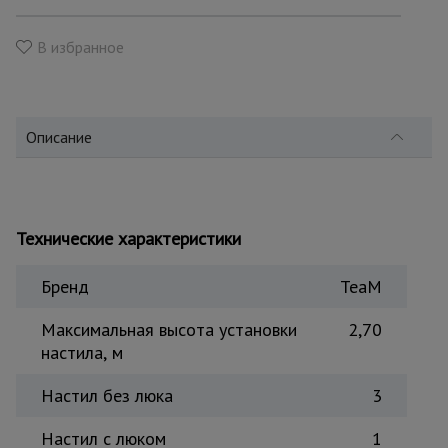
для
склада
В избранное
Тачки
строительные
и садовые
Описание
Лестницы
и
стремянки
Технические характеристики
Бренд
TeaM
Штукатурные
комплекты
Максимальная высота установки
2,70
настила, м
Сварочные
Настил без люка
3
аппараты
Настил с люком
1