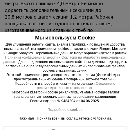
метра. Высота вышки - 4,0 метра. Ее можно
дорастить дополнительными секциями до
20,8 метров с шагом секции 1,2 метра. Рабочая
площадка состоит из одного настила с люком,
изготавливаемого из стальных труб по
периметру, покрытых сверху прочным фанерным
Мы используем Cookie
листом.
Для улучшения работы сайта, анализа трафика и повышения удобства
пользователей, мы применяем cookies, а также счетчики Яндекс.Метрики
и Google Analytics. Персональные данные могут обрабатываться в рамках
Отличает вышку строительную ВСП TeaM
Политики конфиденциальности
и
Согласия на обработку персональных
данных
. Для продолжения использования сайта, вы должны подтвердить
250/2.0 изготовление из стальных труб, которые
согласие на обработку персональных данных и использование файлов
для большей долговечности и устойчивости к
cookies в указанных целях.
Этот сайт применяет рекомендательные технологии (блоки «Недавно
химическим веществам покрыты защитной
просмотренные», «Избранные товары», «Похожие товары»).
полимерной краской. С помощью обрезиненных
Подробности и способы отказа — на странице
«Сведения о
рекомендательных технологиях»
.
колес данную вышку-туру можно быстро и без
Некоторые категории cookie (Аналитика, Реклама) осуществляют
больших физических усилий переместить с
трансграничную передачу данных на основании разрешения
Роскомнадзора № 9484204 от 04.06.2025.
одного места на другое. В момент проведения
работ вышку необходимо зафиксировать
Подробнее о cookies
тормозными винтовыми опорами, находящихся
Нажимая «Принять все», вы соглашаетесь с условиями.
рядом с каждым колесом. Также ими можно