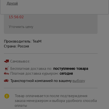
29 700
₽
Распечатать
Другой
Последнее обновление цены: 21.07.2026
Опалубка
15:56:02
Уточнить цену
Вибротехника
для
строительства
Производитель: TeaM
Страна: Россия
Оборудование
для работы с
Самовывоз:
арматурой
Бесплатная доставка по:
поступлению товара
Платная доставка курьером:
сегодня
Транспортной компанией по вашему
выбору
Оборудование
для бетонных
работ
Товар оплачивается после подтверждения
заказа менеджером и выбора удобного способа
оплаты
Техника