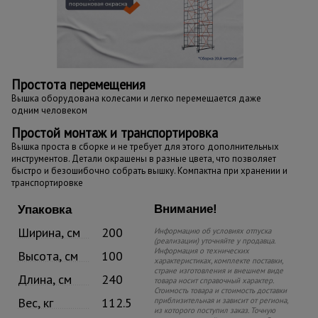
Простота перемещения
Вышка оборудована колесами и легко перемещается даже
одним человеком
Простой монтаж и транспортировка
Вышка проста в сборке и не требует для этого дополнительных
инструментов. Детали окрашены в разные цвета, что позволяет
быстро и безошибочно собрать вышку. Компактна при хранении и
транспортировке
Внимание!
Упаковка
Ширина, см
200
Информацию об условиях отпуска
(реализации) уточняйте у продавца.
Информация о технических
Высота, см
100
характеристиках, комплекте поставки,
стране изготовления и внешнем виде
Длина, см
240
товара носит справочный характер.
Стоимость товара и стоимость доставки
Вес, кг
112.5
приблизительная и зависит от региона,
из которого поступил заказ. Точную