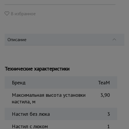
для
склада
В избранное
Тачки
строительные
и садовые
Описание
Лестницы
и
стремянки
Технические характеристики
Бренд
TeaM
Штукатурные
комплекты
Максимальная высота установки
3,90
настила, м
Сварочные
Настил без люка
3
аппараты
Настил с люком
1