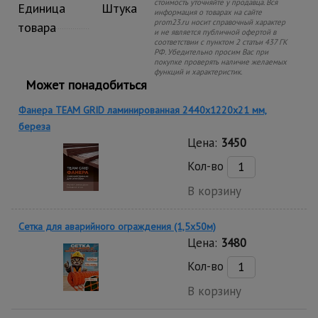
стоимость уточняйте у продавца. Вся
Единица
Штука
информация о товарах на сайте
prom23.ru носит справочный характер
товара
и не является публичной офертой в
соответствии с пунктом 2 статьи 437 ГК
РФ. Убедительно просим Вас при
покупке проверять наличие желаемых
функций и характеристик.
Может понадобиться
Фанера TEAM GRID ламинированная 2440х1220х21 мм,
береза
Цена:
3450
Кол-во
В корзину
Сетка для аварийного ограждения (1,5х50м)
Цена:
3480
Кол-во
В корзину