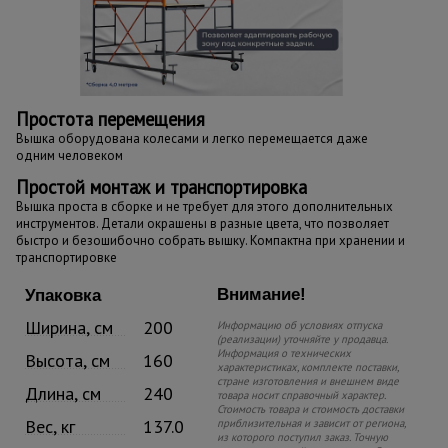
Простота перемещения
Вышка оборудована колесами и легко перемещается даже
одним человеком
Простой монтаж и транспортировка
Вышка проста в сборке и не требует для этого дополнительных
инструментов. Детали окрашены в разные цвета, что позволяет
быстро и безошибочно собрать вышку. Компактна при хранении и
транспортировке
Внимание!
Упаковка
Ширина, см
200
Информацию об условиях отпуска
(реализации) уточняйте у продавца.
Информация о технических
Высота, см
160
характеристиках, комплекте поставки,
стране изготовления и внешнем виде
Длина, см
240
товара носит справочный характер.
Стоимость товара и стоимость доставки
Вес, кг
137.0
приблизительная и зависит от региона,
из которого поступил заказ. Точную