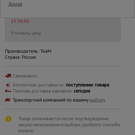
33 550
₽
Распечатать
Другой
Последнее обновление цены: 21.07.2026
Опалубка
15:56:02
Уточнить цену
Вибротехника
для
строительства
Производитель: TeaM
Страна: Россия
Оборудование
для работы с
Самовывоз:
арматурой
Бесплатная доставка по:
поступлению товара
Платная доставка курьером:
сегодня
Транспортной компанией по вашему
выбору
Оборудование
для бетонных
работ
Товар оплачивается после подтверждения
заказа менеджером и выбора удобного способа
оплаты
Техника