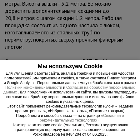
метра. Высота вышки - 5,2 метра. Ее можно
дорастить дополнительными секциями до
20,8 метров с шагом секции 1,2 метра. Рабочая
площадка состоит из одного настила с люком,
изготавливаемого из стальных труб по
периметру, покрытых сверху прочным фанерным
листом.
Отличает вышку строительную ВСП TeaM
Мы используем Cookie
250/2.0 изготовление из стальных труб, которые
Для улучшения работы сайта, анализа трафика и повышения удобства
для большей долговечности и устойчивости к
пользователей, мы применяем cookies, а также счетчики Яндекс.Метрики
химическим веществам покрыты защитной
и Google Analytics. Персональные данные могут обрабатываться в рамках
Политики конфиденциальности
и
Согласия на обработку персональных
полимерной краской. С помощью обрезиненных
данных
. Для продолжения использования сайта, вы должны подтвердить
колес данную вышку-туру можно быстро и без
согласие на обработку персональных данных и использование файлов
cookies в указанных целях.
больших физических усилий переместить с
Этот сайт применяет рекомендательные технологии (блоки «Недавно
одного места на другое. В момент проведения
просмотренные», «Избранные товары», «Похожие товары»).
Подробности и способы отказа — на странице
«Сведения о
работ вышку необходимо зафиксировать
рекомендательных технологиях»
.
тормозными винтовыми опорами, находящихся
Некоторые категории cookie (Аналитика, Реклама) осуществляют
трансграничную передачу данных на основании разрешения
рядом с каждым колесом. Также ими можно
Роскомнадзора № 9484204 от 04.06.2025.