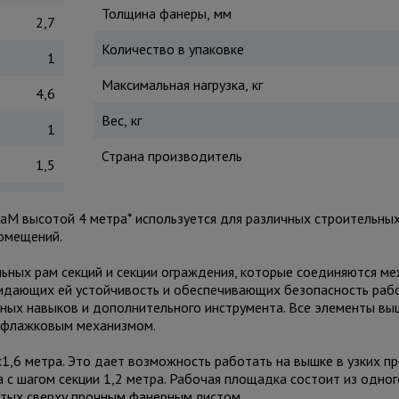
Толщина фанеры, мм
2,7
Количество в упаковке
1
Максимальная нагрузка, кг
4,6
Вес, кг
1
Страна производитель
1,5
aM высотой 4 метра* используется для различных строительных
помещений.
льных рам секций и секции ограждения, которые соединяются м
ридающих ей устойчивость и обеспечивающих безопасность рабо
ьных навыков и дополнительного инструмента. Все элементы вы
я флажковым механизмом.
1,6 метра. Это дает возможность работать на вышке в узких пр
 с шагом секции 1,2 метра. Рабочая площадка состоит из одног
ытых сверху прочным фанерным листом.