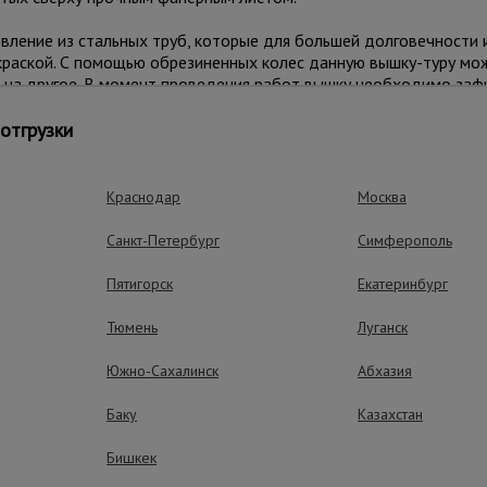
ление из стальных труб, которые для большей долговечности и
раской. С помощью обрезиненных колес данную вышку-туру мож
а на другое. В момент проведения работ вышку необходимо заф
аждым колесом. Также ими можно тонко отрегулировать высот
отгрузки
 может разместиться рабочий с необходимым оборудованием.
Краснодар
Москва
СТ Р 58755-2019.
Санкт-Петербург
Симферополь
полом 10 мм. При полностью выдвинутых винтовых домкратах в
Пятигорск
Екатеринбург
Тюмень
Луганск
Южно-Сахалинск
Абхазия
Баку
Казахстан
Бишкек
ущества – эффективная работа