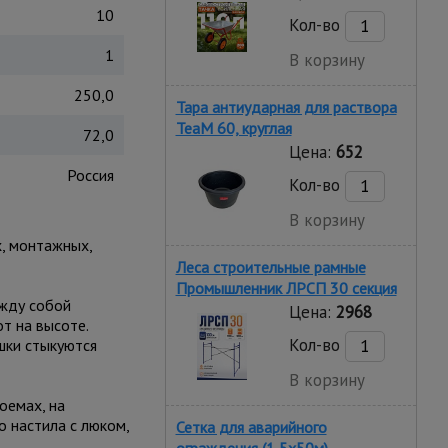
10
Кол-во
1
В корзину
250,0
Тара антиударная для раствора
TeaM 60, круглая
72,0
Цена:
652
Россия
Кол-во
В корзину
, монтажных,
Леса строительные рамные
Промышленник ЛРСП 30 секция
ежду собой
Цена:
2968
т на высоте.
Кол-во
шки стыкуются
В корзину
оемах, на
о настила с люком,
Сетка для аварийного