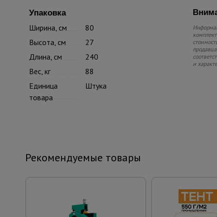
Внима
Упаковка
Ширина, см
80
Информац
комплекте
Высота, см
27
стоимость
продавца.
Длина, см
240
соответс
и характ
Вес, кг
88
Единица
Штука
товара
Рекомендуемые товары