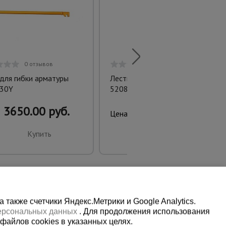
0 отзывов
0 отзывов
для гибки арматуры
Лестница двухсекционная Ал
30Y
5208
3650.00 руб.
9200.00 руб.
Цена:
Купить
Купить
также счетчики Яндекс.Метрики и Google Analytics.
персональных данных
. Для продолжения использования
файлов cookies в указанных целях.