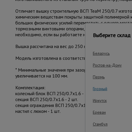
Отличает вышку строительную ВСП TeaM 250/0.7 изготов
химическим веществам покрыты защитной полимерной к
больших физических усилий переместить с одного мест
тормозными винтовыми опорами, находящихся рядом с к
необходимо, если вы работаете на неровной площадке.
Выберите склад 
Вышка рассчитана на вес до 250 кг. На ней комфортно
Беларусь
Модель изготовлена в соответствии с требованиями ГО
Ростов-на-Дону
* Минимальные значения при зазоре между колесами и 
увеличивается на 100 мм.
Пермь
Комплектация:
Грозный
колесный блок ВСП 250/0.7х1.6 - 1 шт.
секция ВСП 250/0.7х1.6 - 2 шт.
Иркутск
секция ограждения ВСП 250/0.7х1.6 - 1 шт.
настил с люком - 1 шт.
Ереван
Стамбул
Важные преим