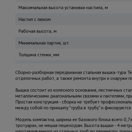
Максимальная высота установки настила, м
Настил с люком
Рабочая высота, м
Минимальная партия, шт.
Толщина стенки, мм
Сборно-разборная передвижная стальная вышка-тура Te
отделочных работ, а также ремонта внутри и снаружи 
Вышка состоит из колесного основания, лестничных ста
металлическими диагональными связями и гантелями, п
Простая конструкция - сборка не требует профессионал
между собой по принципу "труба в трубу" и фиксируютс
Модель компактна, ширина ее базового блока всего 0,7х
тротуарах, не мешая пешеходам. Высота вышки - 4 метра
изготавливаемого из стальных труб по периметру, покр