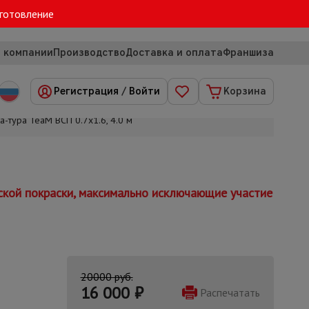
зготовление
 компании
Производство
Доставка и оплата
Франшиза
Регистрация
/
Войти
Корзина
-тура TeaM ВСП 0.7х1.6, 4.0 м
ской покраски, максимально исключающие участие
20000 руб.
16 000
₽
Распечатать