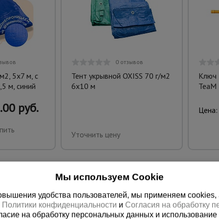
тзывов
0 отзывов
2, 5х7 м, с
Тент укрывной OXISS 70 г/м2
Ключ 
,5 м, синий
6х10 м
TeaM 
.00 руб.
Цена:
пить
Уточнить цену
Мы используем Cookie
вышения удобства пользователей, мы применяем cookies, а 
х
Политики конфиденциальности
и
Согласия на обработку 
ласие на обработку персональных данных и использование 