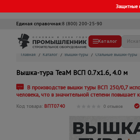
Защитные 
Единая справочная:
8 (800) 200-25-90
Каталог
Главная
/
Каталог
/
Вышки-туры
/
Стальные вышки-туры
Строительные леса
Вышка-тура TeaM ВСП 0.7х1.6, 4.0 м
Вышки-туры
Подмости строительные
В производстве вышки туры ВСП 250/0,7 испо
человека, что в значительной степени повышает к
Сетка, тенты, брезенты
Код товара:
ВПТ0740
Строительные подъемники
0 отзывов
Грузоподъемное оборудование
Мусоропровод строительный
Фанера ламинированная