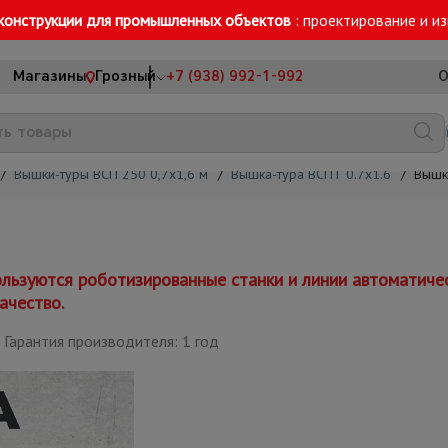
конструкции для промышленных объектов
: проектирование и и
Магазины
Грозный
+7 (938) 992-1-992
О
/
Вышки-туры ВСП 250 0,7x1,6 м
/
Вышка-тура ВСПТ 0.7х1.6
/
Вышка
льзуются роботизированные станки и линии автоматиче
ачество.
Гарантия производителя: 1 год