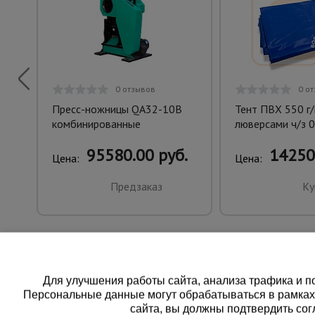
0 отзывов
0 о
Пресс-ножницы QA32-10B
Тент ПВХ 550 г/м
комбинированные
люверсами ч/з 0
95580.00 руб.
14250
Цена:
Цена:
Предзаказ
Ку
Для улучшения работы сайта, анализа трафика и по
Персональные данные могут обрабатываться в рамка
сайта, вы должны подтвердить сог