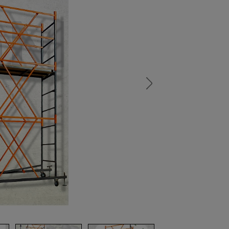
а
атурой
от