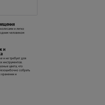
мещения
колесами и легко
одним человеком
ж и
ка
е и не требует для
х инструментов.
азные цвета, что
 безошибочно собрать
и хранении и