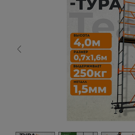
Опалубка
Вибротехника для строительств
Оборудование для работы с арм
Оборудование для бетонных раб
Техника для склада
Тачки строительные и садовые
Лестницы и стремянки
Штукатурные комплекты
Сварочные аппараты
Тепловые пушки
Металл и металлообработка