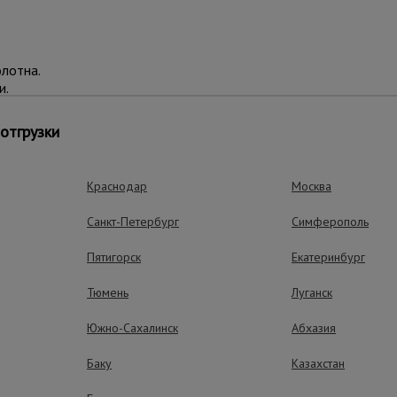
лотна.
и.
 размеров. Можно подобрать материал для любого типа работ.
отгрузки
анжевый;
Краснодар
Москва
а 10–100 м.
Санкт-Петербург
Симферополь
ми компаниями, курьерской доставкой или в пункты выдачи мар
Пятигорск
Екатеринбург
д конкретные задачи:
Тюмень
Луганск
Южно-Сахалинск
Абхазия
Баку
Казахстан