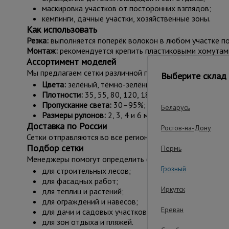
маскировка участков от посторонних взглядов;
кемпинги, дачные участки, хозяйственные зоны.
Как использовать
Резка:
выполняется поперёк волокон в любом участке по
Монтаж:
рекомендуется крепить пластиковыми хомутам
Ассортимент моделей
Мы предлагаем сетки различной плотности, оттенков и
Выберите склад 
Цвета:
зелёный, тёмно-зелёный, белый, голубой, ор
Плотности:
35, 55, 80, 120, 180 г/м²;
Пропускание света:
30–95%;
Беларусь
Размеры рулонов:
2, 3, 4 и 6 метров шириной; длин
Доставка по России
Ростов-на-Дону
Сетки отправляются во все регионы России транспортны
Подбор сетки
Пермь
Менеджеры помогут определить оптимальную модель по
Грозный
для строительных лесов;
для фасадных работ;
Иркутск
для теплиц и растений;
для ограждений и навесов;
Ереван
для дачи и садовых участков;
для зон отдыха и пляжей.