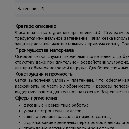
Затенение, %
Краткое описание
Фасадная сетка с уровнем притенения 30–35% размеро
требуется минимальное затемнение. Такая сетка испол
защиты растений, чувствительных к прямому солнцу. Пол
Преимущества материала
Основой сетки служит первичный полиэтилен с добав
структуру даже при длительном воздействии ультрафиол
лет при обычной ветровой нагрузке. Для более сложных
Конструкция и прочность
Сетка выполнена узловым плетением, что обеспечив
раскраивать на части в любом месте — разрезы поперё
выдерживающими длительное натяжение. Закрепляется 
Сферы применения
фасадные и ремонтные работы;
укрытие строительных лесов;
защита теплиц и рассады от яркого солнца;
формирование временных перегородок и легких огр
ограждение детских площадок и зон отдыха;