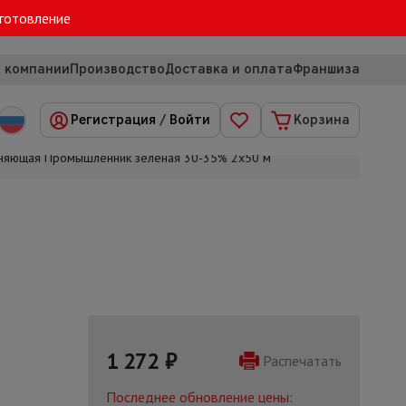
зготовление
 компании
Производство
Доставка и оплата
Франшиза
Регистрация
/
Войти
Корзина
еняющая Промышленник зеленая 30-35% 2х50 м
1 272
₽
Распечатать
Последнее обновление цены: