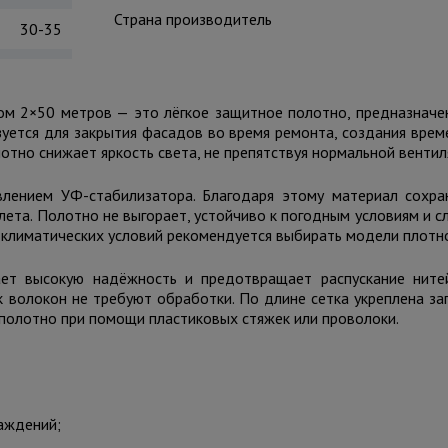
Страна производитель
30-35
м 2×50 метров — это лёгкое защитное полотно, предназначен
ьзуется для закрытия фасадов во время ремонта, создания вре
отно снижает яркость света, не препятствуя нормальной вентил
лением УФ-стабилизатора. Благодаря этому материал сохра
ета. Полотно не выгорает, устойчиво к погодным условиям и с
 климатических условий рекомендуется выбирать модели плотно
ает высокую надёжность и предотвращает распускание нит
к волокон не требуют обработки. По длине сетка укреплена з
полотно при помощи пластиковых стяжек или проволоки.
аждений;