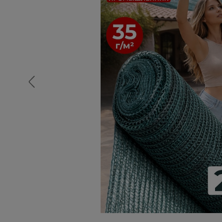
Опалубка
Вибротехника для строительств
Оборудование для работы с арм
Оборудование для бетонных раб
Техника для склада
Тачки строительные и садовые
Лестницы и стремянки
Штукатурные комплекты
Сварочные аппараты
Тепловые пушки
Металл и металлообработка