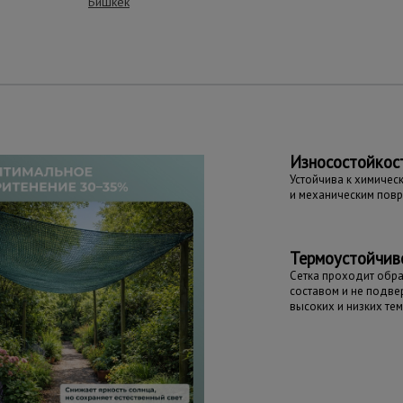
Бишкек
ущества – эффективная работа
Износостойкос
Устойчива к химичес
и механическим пов
Термоустойчив
Сетка проходит обр
составом и не подв
высоких и низких те