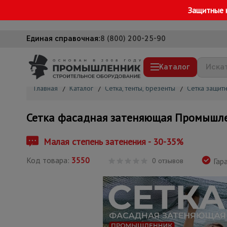
Защитные 
Единая справочная:
8 (800) 200-25-90
Каталог
Главная
/
Каталог
/
Сетка, тенты, брезенты
/
Сетка защит
Строительные леса
Сетка фасадная затеняющая Промышле
Вышки-туры
Подмости строительные
Малая степень затенения - 30-35%
Сетка, тенты, брезенты
Код товара:
3550
0 отзывов
Гара
Строительные подъемники
Грузоподъемное оборудование
Мусоропровод строительный
Фанера ламинированная