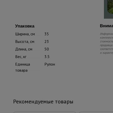
Внима
Упаковка
Ширина, см
35
Информаци
комплекте
Высота, см
23
стоимость
продавца.
Длина, см
50
соответст
и характе
Вес, кг
3.5
Единица
Рулон
товара
Рекомендуемые товары