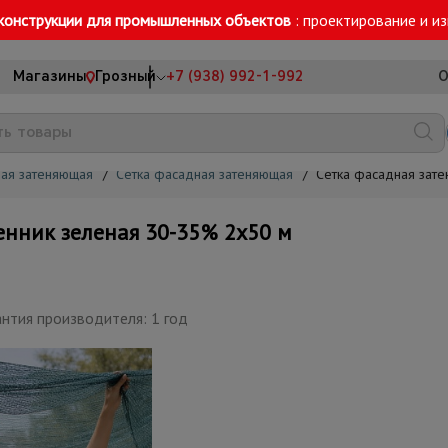
конструкции для промышленных объектов
: проектирование и и
Магазины
Грозный
+7 (938) 992-1-992
О
ная затеняющая
/
Сетка фасадная затеняющая
/
Сетка фасадная зат
нник зеленая 30-35% 2х50 м
нтия производителя: 1 год