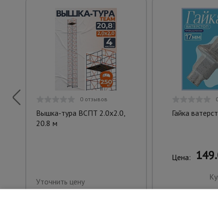
0 отзывов
Вышка-тура ВСПT 2.0х2.0,
Гайка ватерс
20.8 м
149.
Цена:
Ку
Уточнить цену