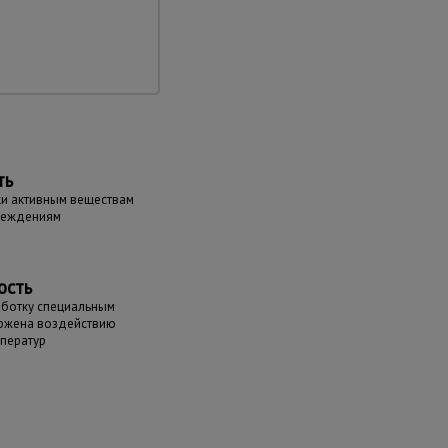
ть
ки активным веществам
реждениям
ость
аботку специальным
ержена воздействию
мператур