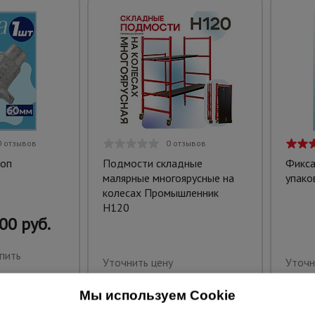
0 отзывов
0 отзывов
топ
Подмости складные
Фикса
малярные многоярусные на
упако
колесах Промышленник
H120
00 руб.
пить
Уточнить цену
Уточн
Мы используем Cookie