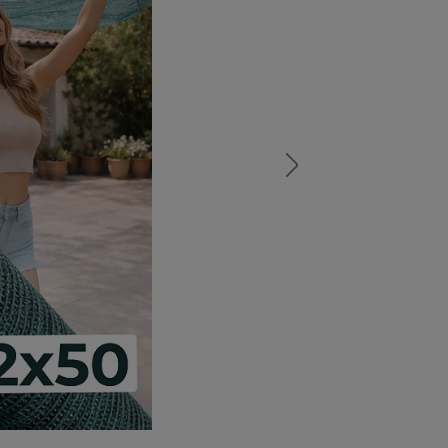
а
атурой
от