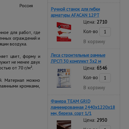
Россия
Ручной станок для гибки
арматуры AFACAN 12PT
Цена:
2710
Кол-во
ное для работ, где
менных ограждений и
В корзину
яции воздуха.
Леса строительные рамные
няет цвет, форму и
ЛРСП 30 комплект 3x2 м
лужит не менее двух
стью от 70 г/м².
Цена:
6546
Кол-во
ей. Материал можно
апаянными кромками,
В корзину
Фанера TEAM GRID
ламинированная 2440х1220х18
мм, береза, сорт 1/1
Цена:
2950