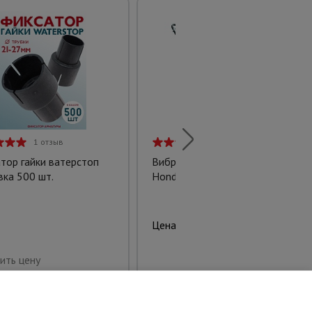
1 отзыв
2 отзыва
тор гайки ватерстоп
Виброплита бензиновая С-60
вка 500 шт.
Honda с баком для воды
52788.00 руб.
Цена:
Купить
ить цену