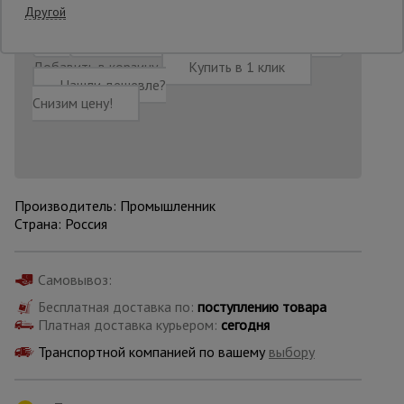
Другой
Опалубка
Добавить в корзину
Купить в 1 клик
Нашли дешевле?
Снизим цену!
Вибротехника
для
строительства
Производитель: Промышленник
Оборудование
для работы с
Страна: Россия
арматурой
Самовывоз:
Оборудование
Бесплатная доставка по:
поступлению товара
для бетонных
Платная доставка курьером:
сегодня
работ
Транспортной компанией по вашему
выбору
Техника