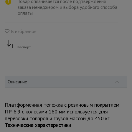
для
Товар оплачивается после подтверждения
склада
заказа менеджером и выбора удобного способа
оплаты
Тачки
строительные
В избранное
и садовые
Паспорт
Лестницы
и
стремянки
Описание
Штукатурные
комплекты
Платформенная тележка с резиновым покрытием
ПР-6.9 с колесами 160 мм используется для
Сварочные
аппараты
перевозки товаров и грузов массой до 450 кг.
Технические характеристики