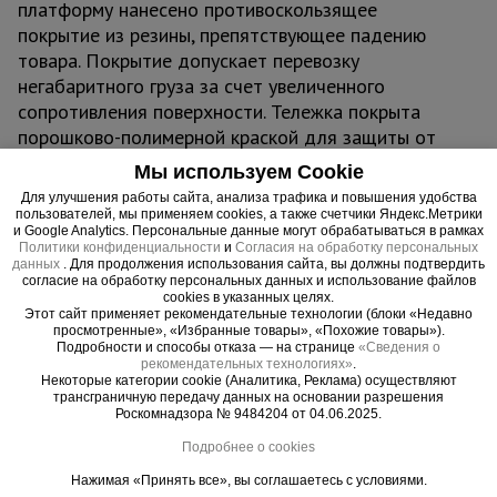
платформу нанесено противоскользящее
покрытие из резины, препятствующее падению
товара. Покрытие допускает перевозку
негабаритного груза за счет увеличенного
сопротивления поверхности. Тележка покрыта
порошково-полимерной краской для защиты от
коррозии и механических повреждений. В
Мы используем Cookie
комплект входит полный набор метизов для
Для улучшения работы сайта, анализа трафика и повышения удобства
сборки изделия.
пользователей, мы применяем cookies, а также счетчики Яндекс.Метрики
и Google Analytics. Персональные данные могут обрабатываться в рамках
Политики конфиденциальности
и
Согласия на обработку персональных
данных
. Для продолжения использования сайта, вы должны подтвердить
согласие на обработку персональных данных и использование файлов
Важные преимущества –
cookies в указанных целях.
Этот сайт применяет рекомендательные технологии (блоки «Недавно
эффективная работа
просмотренные», «Избранные товары», «Похожие товары»).
Подробности и способы отказа — на странице
«Сведения о
рекомендательных технологиях»
.
Увеличенная грузоподъемность
Некоторые категории cookie (Аналитика, Реклама) осуществляют
Колеса диаметром 160 мм позволяют перевозить грузы массой
трансграничную передачу данных на основании разрешения
до 450 кг
Роскомнадзора № 9484204 от 04.06.2025.
Удобная платформа
Подробнее о cookies
Широкая площадка для перемещения грузов различных
Нажимая «Принять все», вы соглашаетесь с условиями.
габаритов – 600 x 900 мм