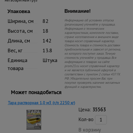
негабаритный груз
Внимание!
Упаковка
Ширина, см
82
Информацию об условиях отпуска
(реализации) уточняйте у продавца.
Информация о технических
Высота, см
18
характеристиках, комплекте поставки,
стране изготовления и внешнем виде
Длина, см
142
товара носит справочный характер.
Стоимость товара и стоимость доставки
Вес, кг
13.8
приблизительная и зависит от региона,
из которого поступил заказ. Точную
стоимость уточняйте у продавца. Вся
Единица
Штука
информация о товарах на сайте
prom23.ru носит справочный характер
товара
и не является публичной офертой в
соответствии с пунктом 2 статьи 437 ГК
РФ. Убедительно просим Вас при
покупке проверять наличие желаемых
функций и характеристик.
Может понадобиться
Тара растворная 1,0 м3 (г/п 2250 кг)
Цена:
35563
Кол-во
В корзину