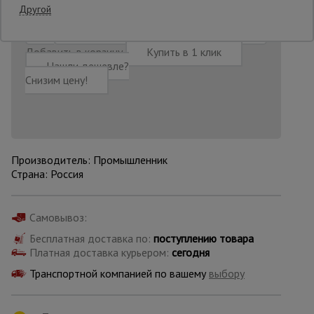
Другой
Опалубка
Добавить в корзину
Купить в 1 клик
Нашли дешевле?
Снизим цену!
Вибротехника
для
строительства
Производитель: Промышленник
Оборудование
для работы с
Страна: Россия
арматурой
Самовывоз:
Оборудование
Бесплатная доставка по:
поступлению товара
для бетонных
Платная доставка курьером:
сегодня
работ
Транспортной компанией по вашему
выбору
Техника