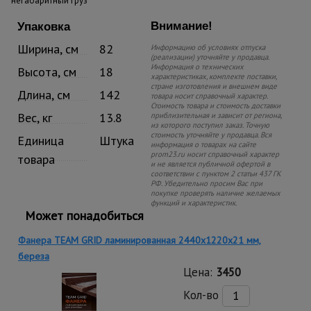
негабаритный груз
Внимание!
Упаковка
Ширина, см
82
Информацию об условиях отпуска
(реализации) уточняйте у продавца.
Информация о технических
Высота, см
18
характеристиках, комплекте поставки,
стране изготовления и внешнем виде
Длина, см
142
товара носит справочный характер.
Стоимость товара и стоимость доставки
Вес, кг
13.8
приблизительная и зависит от региона,
из которого поступил заказ. Точную
стоимость уточняйте у продавца. Вся
Единица
Штука
информация о товарах на сайте
prom23.ru носит справочный характер
товара
и не является публичной офертой в
соответствии с пунктом 2 статьи 437 ГК
РФ. Убедительно просим Вас при
покупке проверять наличие желаемых
функций и характеристик.
Может понадобиться
Фанера TEAM GRID ламинированная 2440х1220х21 мм,
береза
Цена:
3450
Кол-во