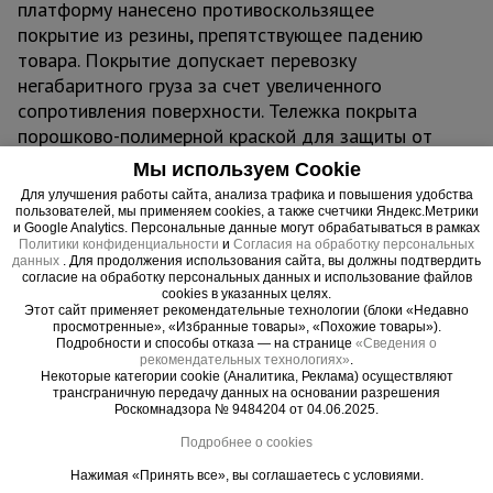
платформу нанесено противоскользящее
покрытие из резины, препятствующее падению
товара. Покрытие допускает перевозку
негабаритного груза за счет увеличенного
сопротивления поверхности. Тележка покрыта
порошково-полимерной краской для защиты от
коррозии и механических повреждений. В
Мы используем Cookie
комплект входит полный набор метизов для
Для улучшения работы сайта, анализа трафика и повышения удобства
сборки изделия.
пользователей, мы применяем cookies, а также счетчики Яндекс.Метрики
и Google Analytics. Персональные данные могут обрабатываться в рамках
Политики конфиденциальности
и
Согласия на обработку персональных
данных
. Для продолжения использования сайта, вы должны подтвердить
согласие на обработку персональных данных и использование файлов
Важные преимущества –
cookies в указанных целях.
Этот сайт применяет рекомендательные технологии (блоки «Недавно
эффективная работа
просмотренные», «Избранные товары», «Похожие товары»).
Подробности и способы отказа — на странице
«Сведения о
рекомендательных технологиях»
.
Увеличенная грузоподъемность
Некоторые категории cookie (Аналитика, Реклама) осуществляют
Колеса диаметром 160 мм позволяют перевозить грузы массой
трансграничную передачу данных на основании разрешения
до 450 кг
Роскомнадзора № 9484204 от 04.06.2025.
Удобная платформа
Подробнее о cookies
Широкая площадка для перемещения грузов различных
Нажимая «Принять все», вы соглашаетесь с условиями.
габаритов – 600 x 900 мм