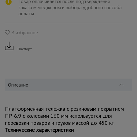
для
Товар оплачивается после подтверждения
склада
заказа менеджером и выбора удобного способа
оплаты
Тачки
строительные
В избранное
и садовые
Паспорт
Лестницы
и
стремянки
Описание
Штукатурные
комплекты
Платформенная тележка с резиновым покрытием
ПР-6.9 с колесами 160 мм используется для
Сварочные
аппараты
перевозки товаров и грузов массой до 450 кг.
Технические характеристики