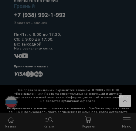
бесплатно по России
Грозный
+7 (938) 992-1-992
Заказать звонок
Пн-Пт: с 9:00 до 17:30,
Сб: с 9:00 до 17:00,
Вс: выходной
Мы в социальных сетях:
Принимаем к оплате
Все права защищены и охраняются законом. © 2008-2026 ООО
«Промышленник» Продажа строительных конструкций и другого
оборудования в нашей компании. Информация на сайте www.prom23.ru
не является публичной офертой
Вы принимаете условия политики в отношении обработки персональных
данных и пользовательского соглашения каждый раз, когда оставляете
свои данные в любой форме обратной связи на сайте prom23.ru и его
поддоменов
Главная
Каталог
Корзина
Меню
Политика конфиденциальности
Согласие на обработку персональных данных
Политика cookies