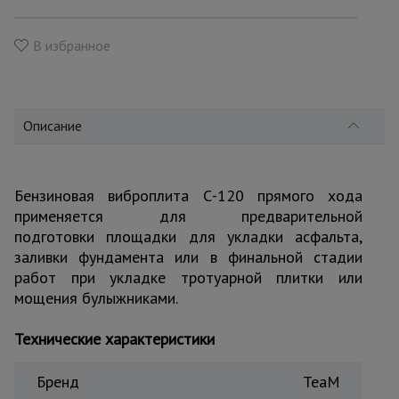
для
склада
В избранное
Тачки
строительные
и садовые
Описание
Лестницы
и
Бензиновая виброплита С-120 прямого хода
стремянки
применяется для предварительной
подготовки площадки для укладки асфальта,
заливки фундамента или в финальной стадии
Штукатурные
комплекты
работ при укладке тротуарной плитки или
мощения булыжниками.
Технические характеристики
Сварочные
аппараты
Бренд
TeaM