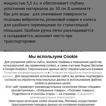
мощностью 5,5 л.с. и обеспечивает глубину
уплотнения материалов до 30 см. В комплекте -
бак для воды - для смачивания поверхности
подошвы виброплиты, резиновый коврик и колеса
для удобного перемещения по строительной
площадке. Удобная ручка легко раскладывается
и складывается, экономит место при
транспортировке.
Какое масло подходит для виброплиты с
Мы используем Cookie
двигателем Honda GX-160?
Мы рекомендуем использовать минеральное
Для улучшения работы сайта, анализа трафика и повышения удобства
пользователей, мы применяем cookies, а также счетчики Яндекс.Метрики
моторное масло SAE 10W-30. Оно относится к
и Google Analytics. Персональные данные могут обрабатываться в рамках
классу маловязких и используется
Политики конфиденциальности
и
Согласия на обработку персональных
данных
. Для продолжения использования сайта, вы должны подтвердить
преимущественно в умеренном климате. Первую
согласие на обработку персональных данных и использование файлов
cookies в указанных целях.
замену масла в двигателе рекомендуется
Этот сайт применяет рекомендательные технологии (блоки «Недавно
проводить после 20 часов (первый месяц)
просмотренные», «Избранные товары», «Похожие товары»).
Подробности и способы отказа — на странице
«Сведения о
суммарной работы. Дальнейшее обслуживание и
рекомендательных технологиях»
.
замена масла должны проводиться после
Некоторые категории cookie (Аналитика, Реклама) осуществляют
трансграничную передачу данных на основании разрешения