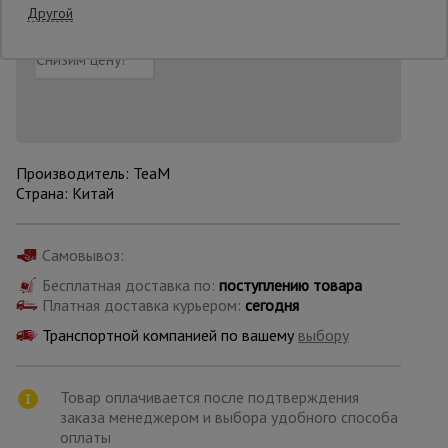
Другой
Добавить в корзину
Купить в 1 клик
Нашли дешевле?
Опалубка
Снизим цену!
Вибротехника
для
строительства
Производитель: TeaM
Страна: Китай
Оборудование
для работы с
Самовывоз:
арматурой
Бесплатная доставка по:
поступлению товара
Платная доставка курьером:
сегодня
Транспортной компанией по вашему
Оборудование
выбору
для бетонных
работ
Товар оплачивается после подтверждения
заказа менеджером и выбора удобного способа
оплаты
Техника