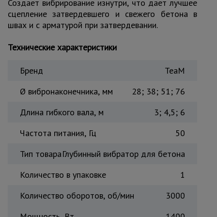
Создает вибрирование изнутри, что дает лучшее
Тепловые
сцепление затвердевшего и свежего бетона в
пушки
швах и с арматурой при затвердевании.
Технические характеристики
Металл и
металлообработка
Бренд
TeaM
Ø вибронаконечника, мм
28; 38; 51; 76
Длина гибкого вала, м
3; 4,5; 6
Частота питания, Гц
50
Тип товара
Глубинный вибратор для бетона
Количество в упаковке
1
Количество оборотов, об/мин
3000
Мощность, Вт
1400