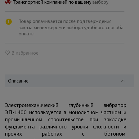
для
Транспортной компанией по вашему
выбору
склада
Товар оплачивается после подтверждения
заказа менеджером и выбора удобного способа
Тачки
строительные
оплаты
и садовые
В избранное
Лестницы
и
стремянки
Описание
Штукатурные
комплекты
Электромеханический глубинный вибратор
ЭП-1400 используется в монолитном частном и
промышленном строительстве при закладке
Сварочные
аппараты
фундамента различного уровня сложности и
прочих работах с бетоном.