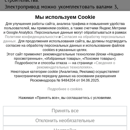
Электропривод можно укомплектовать валами 3,
4,5 и 6 метров с различными
Мы используем Cookie
вибронаконечниками 28, 38, 51 или 76 мм.
Для улучшения работы сайта, анализа трафика и повышения удобства
Цена указана за электропривод ЭП-1400.
пользователей, мы применяем cookies, а также счетчики Яндекс.Метрики
Вал и наконечник приобретаются отдельно.
и Google Analytics. Персональные данные могут обрабатываться в рамках
Политики конфиденциальности
и
Согласия на обработку персональных
данных
. Для продолжения использования сайта, вы должны подтвердить
согласие на обработку персональных данных и использование файлов
cookies в указанных целях.
Этот сайт применяет рекомендательные технологии (блоки «Недавно
Важные преимущества –
просмотренные», «Избранные товары», «Похожие товары»).
Подробности и способы отказа — на странице
«Сведения о
эффективная работа
рекомендательных технологиях»
.
Некоторые категории cookie (Аналитика, Реклама) осуществляют
трансграничную передачу данных на основании разрешения
Универсальность
Роскомнадзора № 9484204 от 04.06.2025.
Широкий выбор валов различной длины и вариантов
Подробнее о cookies
наконечников для работы с бетоном.
Нажимая «Принять все», вы соглашаетесь с условиями.
Эффективность
Мощный двигатель - 1400 Вт позволяет добиться оптимального
Принять все
уплотнения бетонной смеси.
Отклонить необязательные