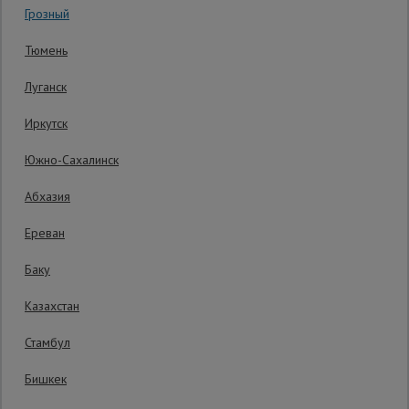
Грозный
Гарантия производителя: 1 год
Сетка,
Тюмень
тенты,
брезенты
Луганск
Иркутск
Строительные
подъемники
Южно-Сахалинск
Абхазия
Грузоподъемное
оборудование
Ереван
Баку
Каталог
Мусоропровод
Казахстан
строительный
всех
товаров
Стамбул
Бишкек
Фанера
ламинированная
19 800
₽
Распечатать