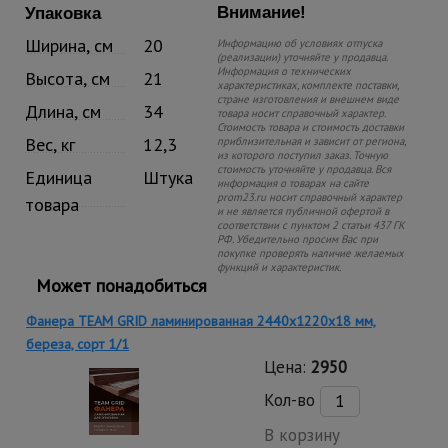
Внимание!
Упаковка
Ширина, см
20
Информацию об условиях отпуска
(реализации) уточняйте у продавца.
Информация о технических
Высота, см
21
характеристиках, комплекте поставки,
стране изготовления и внешнем виде
Длина, см
34
товара носит справочный характер.
Стоимость товара и стоимость доставки
Вес, кг
12,3
приблизительная и зависит от региона,
из которого поступил заказ. Точную
стоимость уточняйте у продавца. Вся
Единица
Штука
информация о товарах на сайте
prom23.ru носит справочный характер
товара
и не является публичной офертой в
соответствии с пунктом 2 статьи 437 ГК
РФ. Убедительно просим Вас при
покупке проверять наличие желаемых
функций и характеристик.
Может понадобиться
Фанера TEAM GRID ламинированная 2440х1220х18 мм,
береза, сорт 1/1
Цена:
2950
Кол-во
В корзину