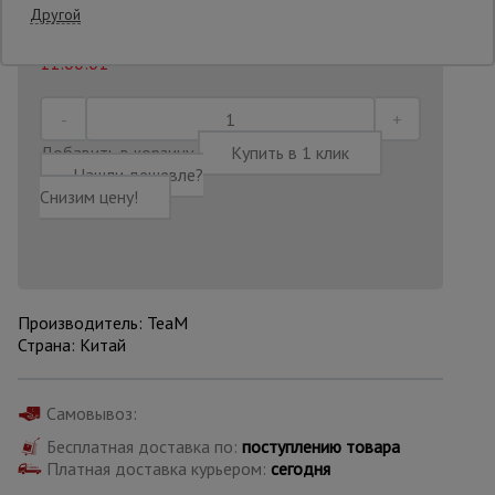
Другой
Последнее обновление цены: 30.07.2026
11:00:01
Опалубка
Вибротехника
Добавить в корзину
Купить в 1 клик
для
Нашли дешевле?
строительства
Снизим цену!
Оборудование
для работы с
арматурой
Производитель: TeaM
Страна: Китай
Оборудование
для бетонных
работ
Самовывоз:
Бесплатная доставка по:
поступлению товара
Платная доставка курьером:
сегодня
Техника