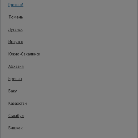
Грозный
Код товара:
ВППУ12124
0 отзывов
Сетка,
Тюмень
тенты,
Гарантия производителя: 1 год
брезенты
Луганск
Иркутск
Строительные
подъемники
Южно-Сахалинск
Абхазия
Грузоподъемное
оборудование
Ереван
Баку
Каталог
Мусоропровод
Казахстан
строительный
всех
товаров
Стамбул
Бишкек
Фанера
ламинированная