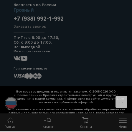
бесплатно по России
Грозный
+7 (938) 992-1-992
Заказать звонок
Пн-Пт: с 9:00 до 17:30,
Сб: с 9:00 до 17:00,
Вс: выходной
Мы в социальных сетях:
Принимаем к оплате
Все права защищены и охраняются законом. © 2008-2026 ООО
«Промышленник» Продажа строительных конструкций и другого
оборудования в нашей компании. Информация на сайте www.prom23.ru
не является публичной офертой
Вы принимаете условия политики в отношении обработки персональных
данных и пользовательского соглашения каждый раз, когда оставляете
свои данные в любой форме обратной связи на сайте prom23.ru и его
поддоменов
Главная
Каталог
Корзина
Меню
Политика конфиденциальности
Согласие на обработку персональных данных