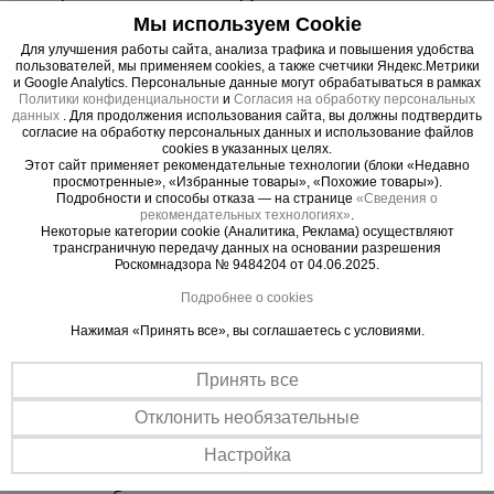
влаги, не скользит и не прогибается. Это ваша
Мы используем Cookie
уверенность под ногами.
Для улучшения работы сайта, анализа трафика и повышения удобства
- Увеличенная грузоподъемность 250 кг:
пользователей, мы применяем cookies, а также счетчики Яндекс.Метрики
и Google Analytics. Персональные данные могут обрабатываться в рамках
Позволяет безопасно работать с инструментом,
Политики конфиденциальности
и
Согласия на обработку персональных
материалами и вдвоем на секции без малейшего
данных
. Для продолжения использования сайта, вы должны подтвердить
согласие на обработку персональных данных и использование файлов
риска.
cookies в указанных целях.
4. Долговечность, которая бросает вызов
Этот сайт применяет рекомендательные технологии (блоки «Недавно
просмотренные», «Избранные товары», «Похожие товары»).
времени
Подробности и способы отказа — на странице
«Сведения о
- Турецкое порошковое покрытие Picante Boya:
рекомендательных технологиях»
.
Некоторые категории cookie (Аналитика, Реклама) осуществляют
Эстетичный и исключительно стойкий барьер
трансграничную передачу данных на основании разрешения
против царапин, УФ-излучения и агрессивных
Роскомнадзора № 9484204 от 04.06.2025.
сред. Конструкция сохраняет профессиональный
Подробнее о cookies
вид после многих лет интенсивной эксплуатации.
Нажимая «Принять все», вы соглашаетесь с условиями.
5. Эффективность, экономящая ваше время
- Простая сборка без инструментов: Интуитивная
Принять все
система «труба в трубу» и надежные флажковые
замки позволяют собрать вышку силами одного
Отклонить необязательные
человека за считанные минуты.
Настройка
- Полное соответствие ГОСТ: Ваша гарантия