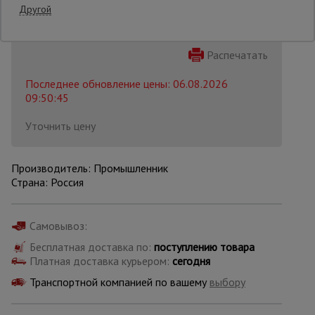
Другой
Опалубка
Распечатать
Последнее обновление цены: 06.08.2026
Вибротехника
09:50:45
для
строительства
Уточнить цену
Оборудование
Производитель: Промышленник
для работы с
Страна: Россия
арматурой
Самовывоз:
Оборудование
для бетонных
Бесплатная доставка по:
поступлению товара
работ
Платная доставка курьером:
сегодня
Транспортной компанией по вашему
выбору
Техника