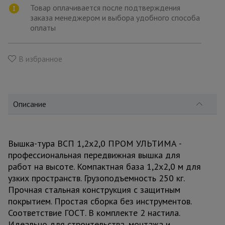
для
Товар оплачивается после подтверждения
склада
заказа менеджером и выбора удобного способа
оплаты
Тачки
строительные
В избранное
и садовые
Лестницы
Описание
и
стремянки
Вышка-тура ВСП 1,2x2,0 ПРОМ УЛЬТИМА -
Штукатурные
профессиональная передвижная вышка для
комплекты
работ на высоте. Компактная база 1,2x2,0 м для
узких пространств. Грузоподъемность 250 кг.
Прочная стальная конструкция с защитным
Сварочные
аппараты
покрытием. Простая сборка без инструментов.
Соответствие ГОСТ. В комплекте 2 настила.
Идеально для строительства, монтажа и