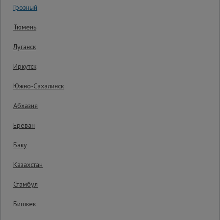
Грозный
Код товара:
ВПП2028
0 отзывов
Сетка,
Тюмень
тенты,
Гарантия производителя: 1 год
брезенты
Луганск
Иркутск
Строительные
подъемники
Южно-Сахалинск
Абхазия
Грузоподъемное
оборудование
Ереван
Баку
Каталог
Мусоропровод
Казахстан
строительный
всех
товаров
Стамбул
Бишкек
Фанера
ламинированная