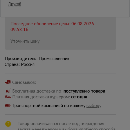
Другой
Распечатать
Опалубка
Последнее обновление цены: 06.08.2026
09:58:16
Вибротехника
Уточнить цену
для
строительства
Производитель: Промышленник
Страна: Россия
Оборудование
для работы с
арматурой
Самовывоз:
Бесплатная доставка по:
поступлению товара
Платная доставка курьером:
сегодня
Оборудование
для бетонных
Транспортной компанией по вашему
выбору
работ
Товар оплачивается после подтверждения
Техника
заказа менеджером и выбора удобного способа