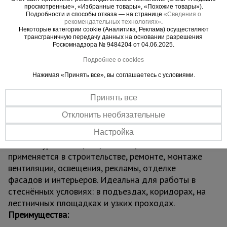
Вышка оснащена винтовыми домкратами для
просмотренные», «Избранные товары», «Похожие товары»).
Подробности и способы отказа — на странице
«Сведения о
устойчивой установки на неровных поверхностях
рекомендательных технологиях»
.
и надёжными ограждениями для максимальной
Некоторые категории cookie (Аналитика, Реклама) осуществляют
трансграничную передачу данных на основании разрешения
безопасности. Четыре обрезиненных колеса
Роскомнадзора № 9484204 от 04.06.2025.
позволяют легко перемещать конструкцию по
Подробнее о cookies
объекту. Сборка осуществляется по принципу
«труба в трубу» с фиксацией флажковыми
Нажимая «Принять все», вы соглашаетесь с условиями.
замками — без инструментов и специальных
навыков. Грузоподъёмность до 250 кг
Принять все
обеспечивает комфортную работу с
Отклонить необязательные
инструментами и материалами.
Область применения:
Настройка
Вышка-тура ВСП 2,0x2,0 ПРОМ, 2.8 м
применяется в строительстве, ремонте, монтаже
вентиляции, освещения, рекламы, отделке
фасадов и интерьеров. Идеальна для работы в
стеснённых условиях: в подъездах, коридорах, на
лестничных площадках и узких проходах.
Преимущества: