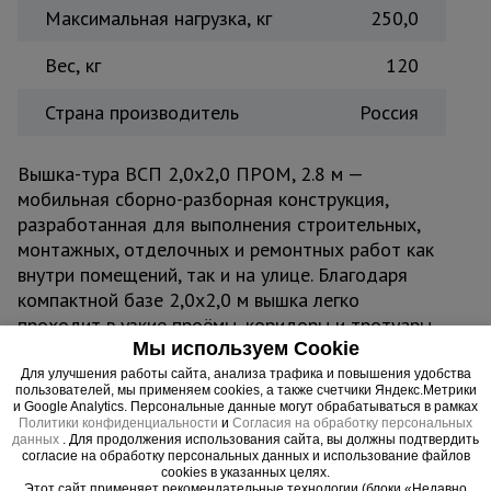
Максимальная нагрузка, кг
250,0
Вес, кг
120
Страна производитель
Россия
Вышка-тура ВСП 2,0x2,0 ПРОМ, 2.8 м —
мобильная сборно-разборная конструкция,
разработанная для выполнения строительных,
монтажных, отделочных и ремонтных работ как
внутри помещений, так и на улице. Благодаря
компактной базе 2,0x2,0 м вышка легко
проходит в узкие проёмы, коридоры и тротуары,
Мы используем Cookie
не создавая помех вокруг. Прочная стальная
конструкция из труб диаметром 42 мм с
Для улучшения работы сайта, анализа трафика и повышения удобства
пользователей, мы применяем cookies, а также счетчики Яндекс.Метрики
усиленным полимерным покрытием защищена от
и Google Analytics. Персональные данные могут обрабатываться в рамках
коррозии и механических повреждений,
Политики конфиденциальности
и
Согласия на обработку персональных
данных
. Для продолжения использования сайта, вы должны подтвердить
обеспечивая долговечность даже при
согласие на обработку персональных данных и использование файлов
интенсивной эксплуатации.
cookies в указанных целях.
Этот сайт применяет рекомендательные технологии (блоки «Недавно