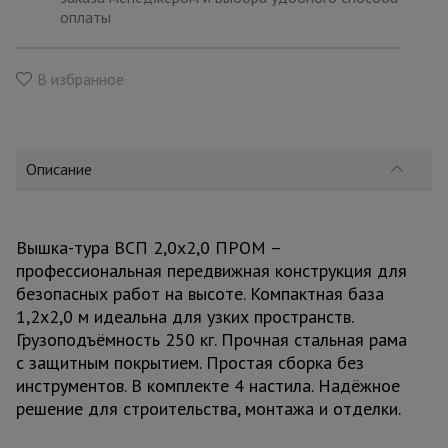
для
оплаты
склада
В избранное
Тачки
строительные
и садовые
Описание
Лестницы
и
стремянки
Вышка-тура ВСП 2,0x2,0 ПРОМ –
профессиональная передвижная конструкция для
безопасных работ на высоте. Компактная база
Штукатурные
комплекты
1,2x2,0 м идеальна для узких пространств.
Грузоподъёмность 250 кг. Прочная стальная рама
с защитным покрытием. Простая сборка без
Сварочные
инструментов. В комплекте 4 настила. Надёжное
аппараты
решение для строительства, монтажа и отделки.