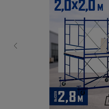
Опалубка
Вибротехника для строительств
Оборудование для работы с арм
Оборудование для бетонных раб
Техника для склада
Тачки строительные и садовые
Лестницы и стремянки
Штукатурные комплекты
Сварочные аппараты
Тепловые пушки
Металл и металлообработка