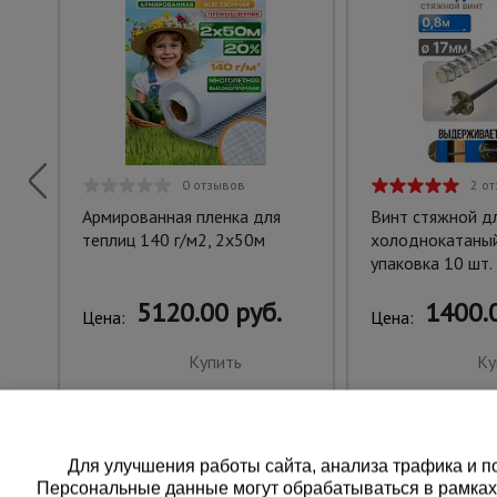
0 отзывов
2 о
Армированная пленка для
Винт стяжной д
теплиц 140 г/м2, 2х50м
холоднокатаный
упаковка 10 шт.
5120.00 руб.
1400.0
Цена:
Цена:
Купить
Ку
Для улучшения работы сайта, анализа трафика и по
Персональные данные могут обрабатываться в рамка