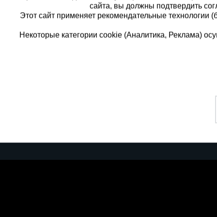
сайта, вы должны подтвердить сог
Этот сайт применяет рекомендательные технологии (
Некоторые категории cookie (Аналитика, Реклама) о
Каталог товаров
Еди
О компании
8 
Аренда оборудования
Франшиза
Зак
Доставка
Контакты
бес
Статьи
Защитные конструкции