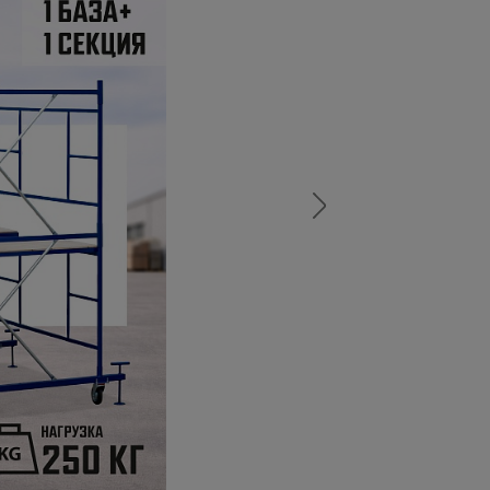
а
атурой
от