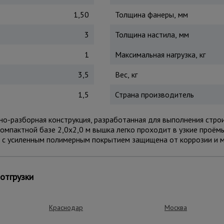
1,50
Толщина фанеры, мм
3
Толщина настила, мм
1
Максимальная нагрузка, кг
3,5
Вес, кг
1,5
Страна производитель
но-разборная конструкция, разработанная для выполнения стр
компактной базе 2,0x2,0 м вышка легко проходит в узкие проёмы
м с усиленным полимерным покрытием защищена от коррозии и 
 установки на неровных поверхностях и надёжными ограждения
рукцию по объекту. Сборка осуществляется по принципу «труба
отгрузки
 до 250 кг обеспечивает комфортную работу с инструментами 
оительстве, ремонте, монтаже вентиляции, освещения, рекламы,
Краснодар
Москва
 на лестничных площадках и узких проходах.