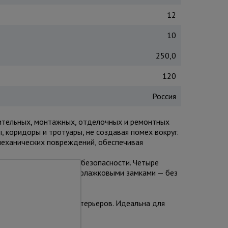
12
10
250,0
120
Россия
оительных, монтажных, отделочных и ремонтных
, коридоры и тротуары, не создавая помех вокруг.
механических повреждений, обеспечивая
ми для максимальной безопасности. Четыре
 в трубу» с фиксацией флажковыми замками — без
и материалами.
 отделке фасадов и интерьеров. Идеальна для