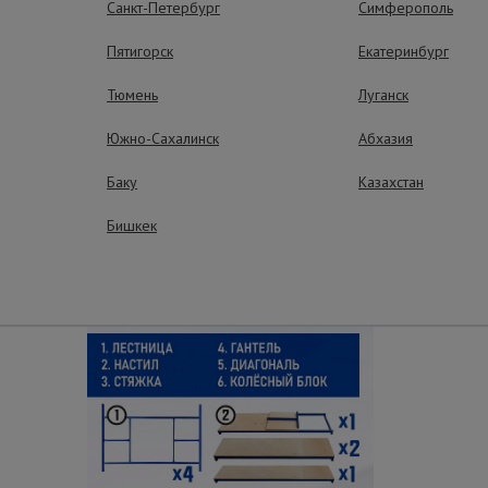
Санкт-Петербург
Симферополь
Пятигорск
Екатеринбург
рытием.
Тюмень
Луганск
Южно-Сахалинск
Абхазия
ные преимущества – эффективная рабо
Баку
Казахстан
Бишкек