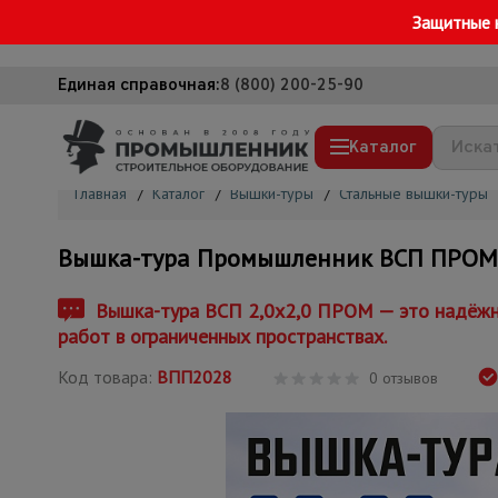
Защитные 
Единая справочная:
8 (800) 200-25-90
Каталог
Главная
/
Каталог
/
Вышки-туры
/
Стальные вышки-туры
Строительные леса
Вышка-тура Промышленник ВСП ПРОМ 2.
Вышки-туры
Подмости строительные
Вышка-тура ВСП 2,0x2,0 ПРОМ — это надёжно
работ в ограниченных пространствах.
Сетка, тенты, брезенты
Код товара:
ВПП2028
Строительные подъемники
0 отзывов
Грузоподъемное оборудование
Мусоропровод строительный
Фанера ламинированная