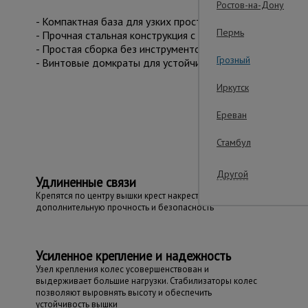
Ростов-на-Дону
- Компактная база для узких пространств.
Пермь
- Прочная стальная конструкция с антикоррозийным пок
- Простая сборка без инструментов.
Грозный
- Винтовые домкраты для устойчивости на неровностях.
Иркутск
Важ
Ереван
Стамбул
Другой
Удлиненные связи
Крепятся по центру вышки крест накрест, обеспечивают
дополнительную прочность и безопасность
Усиленное крепление и надежность
Узел крепления колес усовершенствован и
выдерживает большие нагрузки. Стабилизаторы колес
позволяют выровнять высоту и обеспечить
устойчивость вышки