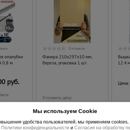
тзыва
0 отзывов
ля опалубки
Фанера 210x297x10 мм,
Вышка
 0,8 м
береза, упаковка 1 шт.
12.4 
0 руб.
Цена:
пить
Уточнить цену
Мы используем Cookie
вышения удобства пользователей, мы применяем cookies, а 
х
Политики конфиденциальности
и
Согласия на обработку 