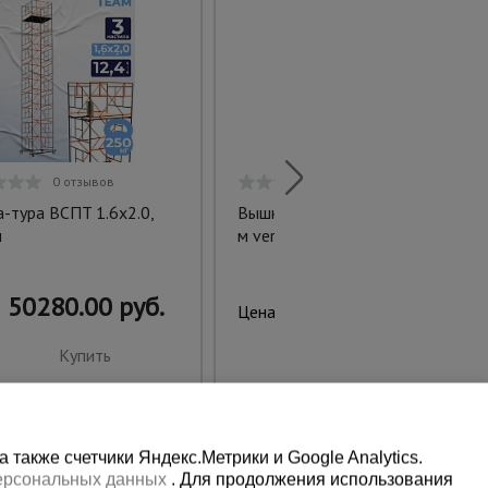
0 отзывов
0 отзывов
-тура ВСПT 1.6х2.0,
Вышка-тура ВСП 1.6х2.0, 7.6
м
м ver. 2.0
50280.00 руб.
34700.00 руб.
Цена:
Купить
Купить
также счетчики Яндекс.Метрики и Google Analytics.
персональных данных
. Для продолжения использования