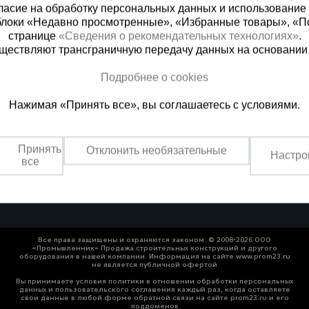
ласие на обработку персональных данных и использование 
блоки «Недавно просмотренные», «Избранные товары», «П
странице
«Сведения о рекомендательных технологиях»
.
существляют трансграничную передачу данных на основании
Подробнее о cookies
ная справочная
Грозный
Нажимая «Принять все», вы соглашаетесь с условиями.
(800) 200-25-90
+7 (938) 99
азать звонок
Заказать звонок
Принять
Отклонить необязательные
Настро
платно по России
Пн-Пт: с 9:00 до 17:30
все
Сб: с 9:00 до 17:00,
Вс: выходной
Все права защищены и охраняются законом. © 2008-2026 ООО
«Промышленник» Продажа строительных конструкций и другого
оборудования в нашей компании. Информация на сайте www.prom23.ru
не является публичной офертой
Вы принимаете условия политики в отношении обработки персональных
данных и пользовательского соглашения каждый раз, когда оставляете
свои данные в любой форме обратной связи на сайте prom23.ru и его
поддоменов