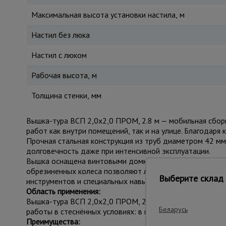
Максимальная высота установки настила, м
Настил без люка
Настил с люком
Рабочая высота, м
Толщина стенки, мм
Вышка-тура ВСП 2,0x2,0 ПРОМ, 2.8 м — мобильная сбор
работ как внутри помещений, так и на улице. Благодаря 
Прочная стальная конструкция из труб диаметром 42 м
долговечность даже при интенсивной эксплуатации.
Вышка оснащена винтовыми домкратами для устойчивой
обрезиненных колеса позволяют легко перемещать конст
Выберите склад 
инструментов и специальных навыков. Грузоподъёмность
Область применения:
Вышка-тура ВСП 2,0x2,0 ПРОМ, 2.8 м применяется в стр
Беларусь
работы в стеснённых условиях: в подъездах, коридорах,
Преимущества: