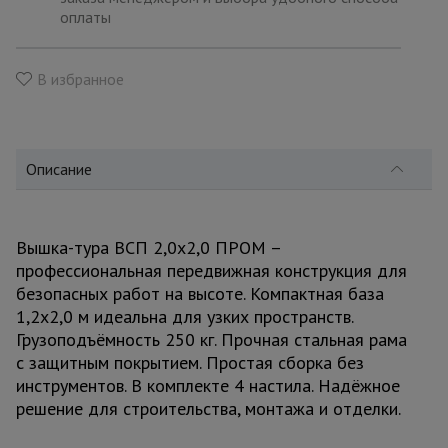
для
оплаты
склада
В избранное
Тачки
строительные
и садовые
Описание
Лестницы
и
стремянки
Вышка-тура ВСП 2,0x2,0 ПРОМ –
профессиональная передвижная конструкция для
безопасных работ на высоте. Компактная база
Штукатурные
комплекты
1,2x2,0 м идеальна для узких пространств.
Грузоподъёмность 250 кг. Прочная стальная рама
с защитным покрытием. Простая сборка без
Сварочные
инструментов. В комплекте 4 настила. Надёжное
аппараты
решение для строительства, монтажа и отделки.