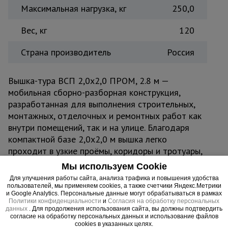
Максимальная нагрузка, кг
250,0
Вес, кг
120
Страна производитель
Россия
Вышка-тура ВСП 2,0x2,0 ПРОМ, 2.8 м —
мобильная сборно-разборная конструкция,
разработанная для выполнения строительных,
монтажных, отделочных и ремонтных работ как
внутри помещений, так и на улице. Благодаря
компактной базе 2,0x2,0 м вышка легко
проходит в узкие проёмы, коридоры и тротуары,
не создавая помех вокруг. Прочная стальная
Мы используем Cookie
конструкция из труб диаметром 42 мм с
Для улучшения работы сайта, анализа трафика и повышения удобства
усиленным полимерным покрытием защищена от
пользователей, мы применяем cookies, а также счетчики Яндекс.Метрики
и Google Analytics. Персональные данные могут обрабатываться в рамках
коррозии и механических повреждений,
Политики конфиденциальности
и
Согласия на обработку персональных
обеспечивая долговечность даже при
данных
. Для продолжения использования сайта, вы должны подтвердить
согласие на обработку персональных данных и использование файлов
интенсивной эксплуатации.
cookies в указанных целях.