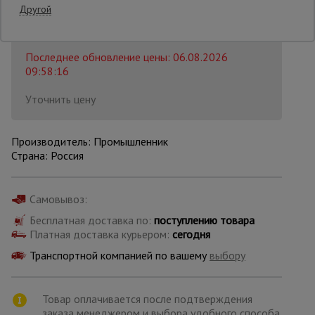
Другой
Распечатать
Опалубка
Последнее обновление цены: 06.08.2026
09:58:16
Вибротехника
Уточнить цену
для
строительства
Производитель: Промышленник
Страна: Россия
Оборудование
для работы с
арматурой
Самовывоз:
Бесплатная доставка по:
поступлению товара
Платная доставка курьером:
сегодня
Оборудование
для бетонных
Транспортной компанией по вашему
выбору
работ
Товар оплачивается после подтверждения
Техника
заказа менеджером и выбора удобного способа