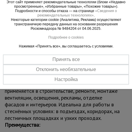
Вышка оснащена винтовыми домкратами для
Этот сайт применяет рекомендательные технологии (блоки «Недавно
просмотренные», «Избранные товары», «Похожие товары»).
устойчивой установки на неровных поверхностях
Подробности и способы отказа — на странице
«Сведения о
и надёжными ограждениями для максимальной
рекомендательных технологиях»
.
Некоторые категории cookie (Аналитика, Реклама) осуществляют
безопасности. Четыре обрезиненных колеса
трансграничную передачу данных на основании разрешения
Роскомнадзора № 9484204 от 04.06.2025.
позволяют легко перемещать конструкцию по
объекту. Сборка осуществляется по принципу
Подробнее о cookies
«труба в трубу» с фиксацией флажковыми
Нажимая «Принять все», вы соглашаетесь с условиями.
замками — без инструментов и специальных
навыков. Грузоподъёмность до 250 кг
Принять все
обеспечивает комфортную работу с
Отклонить необязательные
инструментами и материалами.
Область применения:
Настройка
Вышка-тура ВСП 2,0x2,0 ПРОМ, 2.8 м
применяется в строительстве, ремонте, монтаже
вентиляции, освещения, рекламы, отделке
фасадов и интерьеров. Идеальна для работы в
стеснённых условиях: в подъездах, коридорах, на
лестничных площадках и узких проходах.
Преимущества: