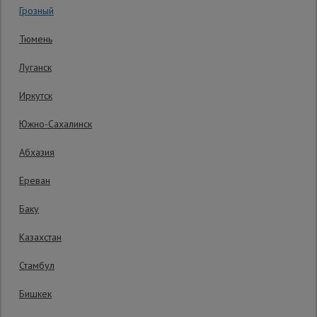
Грозный
Код товара:
ВПП2028
0 отзывов
Сетка,
Тюмень
тенты,
Гарантия производителя: 1 год
брезенты
Луганск
Иркутск
Строительные
подъемники
Южно-Сахалинск
Абхазия
Грузоподъемное
оборудование
Ереван
Баку
Каталог
Мусоропровод
Казахстан
строительный
всех
товаров
Стамбул
Бишкек
Фанера
ламинированная