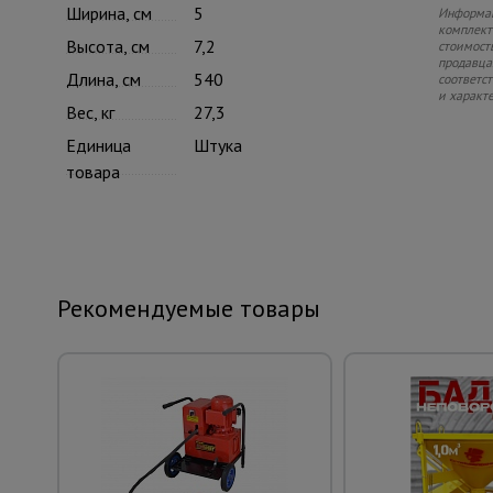
Ширина, см
5
Информац
комплекте
Высота, см
7,2
стоимость
продавца.
Длина, см
540
соответс
и характ
Вес, кг
27,3
Единица
Штука
товара
Рекомендуемые товары