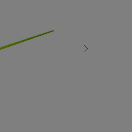
а
атурой
от