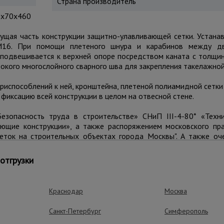
Страна производитель
х70х460
сущая часть конструкции защитно-улавливающей сетки. Устана
М16. При помощи плетеного шнура и карабинов между д
 подвешивается к верхней опоре посредством каната с толщи
окого многослойного сварного шва для закрепления такелажной 
риспособлений к ней, кронштейна, плетеной полиамидной сетки (
фиксацию всей конструкции в целом на отвесной стене.
опасность труда в строительстве» СНиП III-4-80* «Техни
ающие конструкции», а также распоряжением московского п
сеток на строительных объектах города Москвы". А также оч
вязанием узлов, целостностью канатов и исправностью караб
отгрузки
Краснодар
Москва
ущества – эффективная работа
Санкт-Петербург
Симферополь