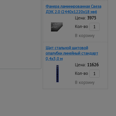
Фанера ламинированная Свеза
ДЭК 2.0 (2440х1220х18 мм)
главное
Цена:
3975
 установке при высоте
тьего этажа и выше.
Кол-во
матизм (падение) на
лет тяжелого и
В корзину
Щит стальной щитовой
опалубки линейный стандарт
использование
0,4x3,0 м
емонтируется и может
Цена:
11626
овторно на другом
Кол-во
В корзину