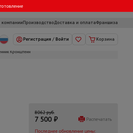
зготовление
 компании
Производство
Доставка и оплата
Франшиза
Регистрация
/
Войти
Корзина
енник Кронштейн
8062 руб.
7 500
₽
Распечатать
Последнее обновление цены: