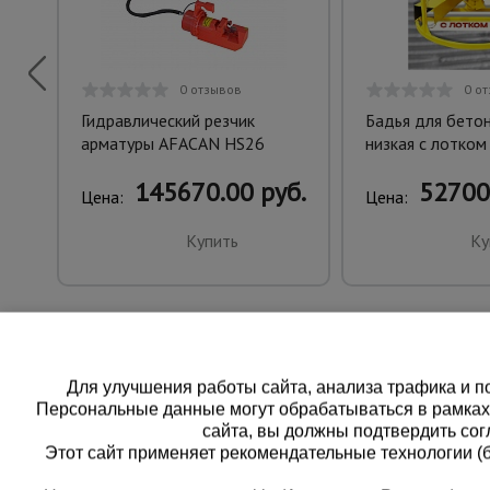
0 отзывов
0 о
Гидравлический резчик
Бадья для бетон
арматуры AFACAN HS26
низкая c лотком
145670.00 руб.
52700
Цена:
Цена:
Купить
Ку
Для улучшения работы сайта, анализа трафика и по
Персональные данные могут обрабатываться в рамка
сайта, вы должны подтвердить сог
Этот сайт применяет рекомендательные технологии (