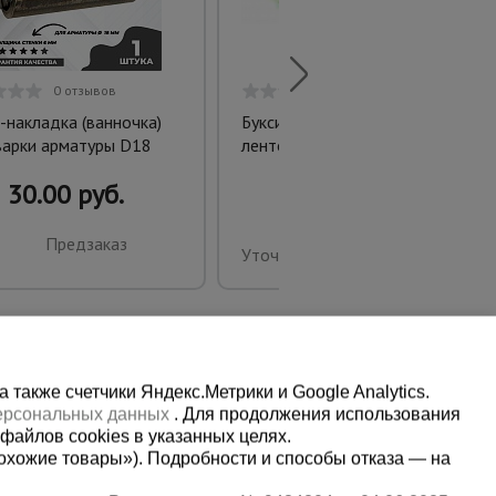
0 отзывов
0 отзывов
-накладка (ванночка)
Буксир текстильный
варки арматуры D18
ленточный БТЛ 13,5 т, 5,0 м
30.00 руб.
Предзаказ
Уточнить цену
также счетчики Яндекс.Метрики и Google Analytics.
персональных данных
. Для продолжения использования
файлов cookies в указанных целях.
охожие товары»). Подробности и способы отказа — на