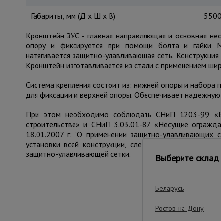
Габариты, мм (Д х Ш х В)
5500
Кронштейн ЗУС - главная направляющая и основная не
опору и фиксируется при помощи болта и гайки 
натягивается защитно-улавливающая сеть. Конструкция
Кронштейн изготавливается из стали с применением шир
Система крепления состоит из: нижней опоры и набора п
для фиксации и верхней опоры. Обеспечивает надежную 
При этом необходимо соблюдать СНиП 1203-99 «Без
строительстве» и СНиП 3.03.01-87 «Несущие огражд
18.01.2007 г: "О применении защитно-улавливающих 
установки всей конструкции, следить за правильным 
защитно-улавливающей сетки.
Выберите склад 
Беларусь
Важные преим
Ростов-на-Дону