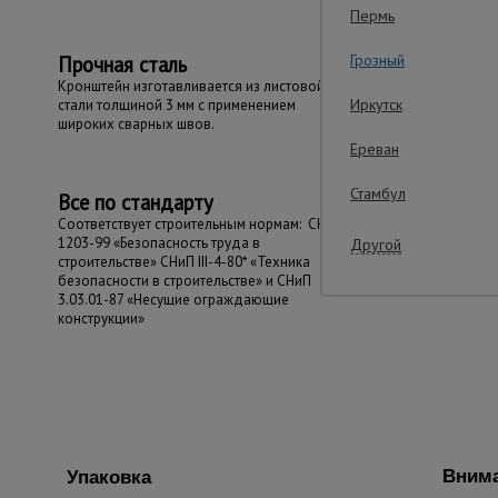
Пермь
Грозный
Прочная сталь
Кронштейн изготавливается из листовой
Иркутск
стали толщиной 3 мм с применением
широких сварных швов.
Ереван
Стамбул
Все по стандарту
Соответствует строительным нормам: СНиП
1203-99 «Безопасность труда в
Другой
строительстве» СНиП III-4-80* «Техника
безопасности в строительстве» и СНиП
3.03.01-87 «Несущие ограждающие
конструкции»
Внима
Упаковка