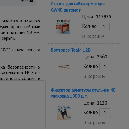
Россия
Станок для гибки арматуры
GW40 автомат
Цена:
117975
вливается в нижнюю
Кол-во
вумя кронштейнами
ной плетения 10 мм.
В корзину
серьги.
ЗУС), шнура, каната
Болторез TeaM 12B
Цена:
2560
Кол-во
ка безопасности в
равительства №7 от
В корзину
ередность сборки и
инов для крепления
Фиксатор арматуры стульчик 40
упаковка 1000 шт.
Цена:
1120
Кол-во
В корзину