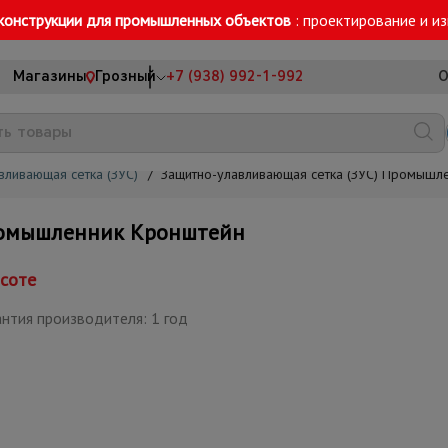
конструкции для промышленных объектов
: проектирование и и
Магазины
Грозный
+7 (938) 992-1-992
О
вливающая сетка (ЗУС)
/
Защитно-улавливающая сетка (ЗУС) Промышл
ромышленник Кронштейн
ысоте
нтия производителя: 1 год