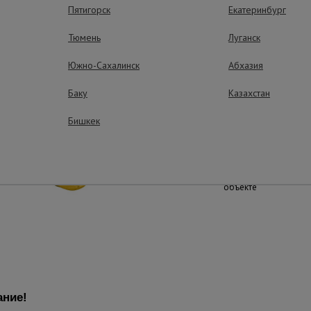
Пятигорск
Екатеринбург
Тюмень
Луганск
Безопасность - 
ЗУС рекомендованы к
Южно-Сахалинск
Абхазия
работы начиная с тре
Предотвращают трав
объекте, а также раз
Баку
Казахстан
габаритного мусора
Бишкек
Многократное 
Конструкция легко д
быть использована п
объекте
ние!