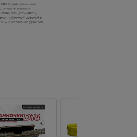
ских характеристиках,
Стоимость товара и
 стоимость уточняйте у
яется публичной офертой в
 наличие желаемых функций