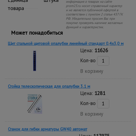
информация о товарах на сайте
prom23.ru носит справочный характер
товара
и не является публичной офертой в
соответствии с пунктом 2 статьи 437 ГК
РФ. Убедительно просим Вас при
покупке проверять наличие желаемых
функций и характеристик.
Может понадобиться
Щит стальной щитовой опалубки линейный стандарт 0,4x3,0 м
Цена:
11626
Кол-во
В корзину
Стойка телескопическая для опалубки 3.1 м
Цена:
1281
Кол-во
В корзину
Станок для гибки арматуры GW40 автомат