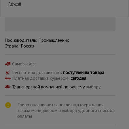
Нашли дешевле?
Другой
Снизим цену!
Опалубка
Вибротехника
Производитель: Промышленник
для
Страна: Россия
строительства
Самовывоз:
Оборудование
для работы с
Бесплатная доставка по:
поступлению товара
арматурой
Платная доставка курьером:
сегодня
Транспортной компанией по вашему
выбору
Оборудование
для бетонных
Товар оплачивается после подтверждения
работ
заказа менеджером и выбора удобного способа
оплаты
Техника