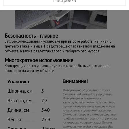
Настройка
Безопасность - главное
ЗУС рекомендованы к установке при высоте работы начиная с
третьего этажа и выше. Предотвращают травматизм (падение) на
объекте, а также разлет тяжелого и габаритного мусора
Многократное использование
Конструкция легко демонтируется и может быть использована
повторно на другом объекте
Внимание!
Упаковка
Ширина, см
5
Информацию об условиях отпуска
(реализации) уточняйте у продавца.
Информация о технических
Высота, см
7,2
характеристиках, комплекте поставки,
стране изготовления и внешнем виде
Длина, см
540
товара носит справочный характер.
Стоимость товара и стоимость доставки
Вес, кг
27,3
приблизительная и зависит от региона,
из которого поступил заказ. Точную
стоимость уточняйте у продавца. Вся
Единица
Штука