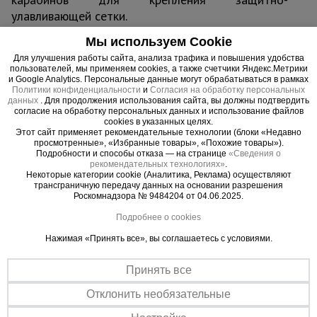
улавливающей сетки.
Мы используем Cookie
Для улучшения работы сайта, анализа трафика и повышения удобства
пользователей, мы применяем cookies, а также счетчики Яндекс.Метрики
Важные преимущества –
и Google Analytics. Персональные данные могут обрабатываться в рамках
Политики конфиденциальности
и
Согласия на обработку персональных
эффективная работа
данных
. Для продолжения использования сайта, вы должны подтвердить
согласие на обработку персональных данных и использование файлов
cookies в указанных целях.
Прочная сталь
Этот сайт применяет рекомендательные технологии (блоки «Недавно
просмотренные», «Избранные товары», «Похожие товары»).
Кронштейн изготавливается из листовой стали толщиной 3 мм с
Подробности и способы отказа — на странице
«Сведения о
применением широких сварных швов.
рекомендательных технологиях»
.
Некоторые категории cookie (Аналитика, Реклама) осуществляют
Все по стандарту
трансграничную передачу данных на основании разрешения
Соответствует строительным нормам: СНиП 1203-99
Роскомнадзора № 9484204 от 04.06.2025.
«Безопасность труда в строительстве» СНиП III-4-80* «Техника
Подробнее о cookies
безопасности в строительстве» и СНиП 3.03.01-87 «Несущие
ограждающие конструкции»
Нажимая «Принять все», вы соглашаетесь с условиями.
Принять все
Отклонить необязательные