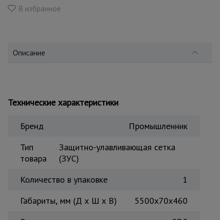
для
В избранное
склада
Тачки
строительные
Описание
и садовые
Лестницы
Технические характеристики
и
стремянки
Бренд
Промышленник
Штукатурные
Тип
Защитно-улавливающая сетка
комплекты
товара
(ЗУС)
Количество в упаковке
1
Сварочные
аппараты
Габариты, мм (Д х Ш х В)
5500х70х460