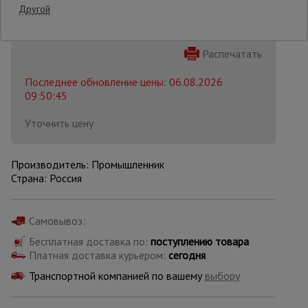
Другой
Опалубка
Распечатать
Последнее обновление цены: 06.08.2026
Вибротехника
09:50:45
для
строительства
Уточнить цену
Оборудование
Производитель: Промышленник
для работы с
Страна: Россия
арматурой
Самовывоз:
Оборудование
для бетонных
Бесплатная доставка по:
поступлению товара
работ
Платная доставка курьером:
сегодня
Транспортной компанией по вашему
выбору
Техника