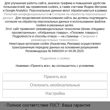
влаги, не скользит и не прогибается. Это ваша
Для улучшения работы сайта, анализа трафика и повышения удобства
пользователей, мы применяем cookies, а также счетчики Яндекс.Метрики
уверенность под ногами.
и Google Analytics. Персональные данные могут обрабатываться в рамках
- Увеличенная грузоподъемность 250 кг:
Политики конфиденциальности
и
Согласия на обработку персональных
данных
. Для продолжения использования сайта, вы должны подтвердить
Позволяет безопасно работать с инструментом,
согласие на обработку персональных данных и использование файлов
материалами и вдвоем на секции без малейшего
cookies в указанных целях.
Этот сайт применяет рекомендательные технологии (блоки «Недавно
риска.
просмотренные», «Избранные товары», «Похожие товары»).
4. Долговечность, которая бросает вызов
Подробности и способы отказа — на странице
«Сведения о
рекомендательных технологиях»
.
времени
Некоторые категории cookie (Аналитика, Реклама) осуществляют
трансграничную передачу данных на основании разрешения
- Турецкое порошковое покрытие Picante Boya:
Роскомнадзора № 9484204 от 04.06.2025.
Эстетичный и исключительно стойкий барьер
Подробнее о cookies
против царапин, УФ-излучения и агрессивных
сред. Конструкция сохраняет профессиональный
Нажимая «Принять все», вы соглашаетесь с условиями.
вид после многих лет интенсивной эксплуатации.
5. Эффективность, экономящая ваше время
Принять все
- Простая сборка без инструментов: Интуитивная
Отклонить необязательные
система «труба в трубу» и надежные флажковые
замки позволяют собрать вышку силами одного
Настройка
человека за считанные минуты.
- Полное соответствие ГОСТ: Ваша гарантия