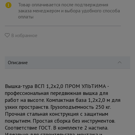
для
Товар оплачивается после подтверждения
склада
заказа менеджером и выбора удобного способа
оплаты
Тачки
строительные
В избранное
и садовые
Лестницы
Описание
и
стремянки
Вышка-тура ВСП 1,2x2,0 ПРОМ УЛЬТИМА -
Штукатурные
профессиональная передвижная вышка для
комплекты
работ на высоте. Компактная база 1,2x2,0 м для
узких пространств. Грузоподъемность 250 кг.
Прочная стальная конструкция с защитным
Сварочные
аппараты
покрытием. Простая сборка без инструментов.
Соответствие ГОСТ. В комплекте 2 настила.
Идеально для строительства, монтажа и