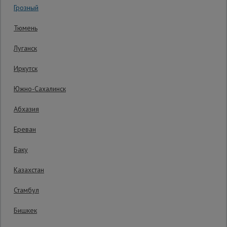
Грозный
Код товара:
ВППУ12124
0 отзывов
Сетка,
Тюмень
тенты,
Гарантия производителя: 1 год
брезенты
Луганск
Иркутск
Строительные
подъемники
Южно-Сахалинск
Абхазия
Грузоподъемное
оборудование
Ереван
Баку
Каталог
Мусоропровод
Казахстан
строительный
всех
товаров
Стамбул
Бишкек
Фанера
ламинированная