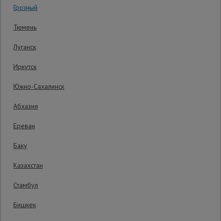
Грозный
Код товара:
ВППУ12124
0 отзывов
Сетка,
Тюмень
тенты,
Гарантия производителя: 1 год
брезенты
Луганск
Иркутск
Строительные
подъемники
Южно-Сахалинск
Абхазия
Грузоподъемное
оборудование
Ереван
Баку
Каталог
Мусоропровод
Казахстан
строительный
всех
товаров
Стамбул
Бишкек
Фанера
ламинированная