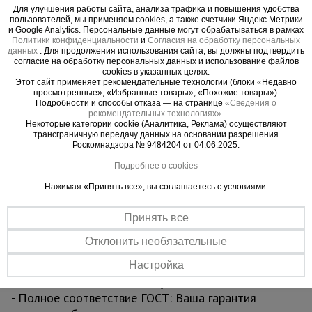
влаги, не скользит и не прогибается. Это ваша
Для улучшения работы сайта, анализа трафика и повышения удобства
пользователей, мы применяем cookies, а также счетчики Яндекс.Метрики
уверенность под ногами.
и Google Analytics. Персональные данные могут обрабатываться в рамках
- Увеличенная грузоподъемность 250 кг:
Политики конфиденциальности
и
Согласия на обработку персональных
данных
. Для продолжения использования сайта, вы должны подтвердить
Позволяет безопасно работать с инструментом,
согласие на обработку персональных данных и использование файлов
материалами и вдвоем на секции без малейшего
cookies в указанных целях.
Этот сайт применяет рекомендательные технологии (блоки «Недавно
риска.
просмотренные», «Избранные товары», «Похожие товары»).
4. Долговечность, которая бросает вызов
Подробности и способы отказа — на странице
«Сведения о
рекомендательных технологиях»
.
времени
Некоторые категории cookie (Аналитика, Реклама) осуществляют
трансграничную передачу данных на основании разрешения
- Турецкое порошковое покрытие Picante Boya:
Роскомнадзора № 9484204 от 04.06.2025.
Эстетичный и исключительно стойкий барьер
Подробнее о cookies
против царапин, УФ-излучения и агрессивных
сред. Конструкция сохраняет профессиональный
Нажимая «Принять все», вы соглашаетесь с условиями.
вид после многих лет интенсивной эксплуатации.
5. Эффективность, экономящая ваше время
Принять все
- Простая сборка без инструментов: Интуитивная
Отклонить необязательные
система «труба в трубу» и надежные флажковые
замки позволяют собрать вышку силами одного
Настройка
человека за считанные минуты.
- Полное соответствие ГОСТ: Ваша гарантия