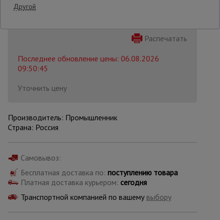
Другой
Опалубка
Распечатать
Последнее обновление цены: 06.08.2026
Вибротехника
09:50:45
для
строительства
Уточнить цену
Оборудование
Производитель: Промышленник
для работы с
Страна: Россия
арматурой
Самовывоз:
Оборудование
для бетонных
Бесплатная доставка по:
поступлению товара
работ
Платная доставка курьером:
сегодня
Транспортной компанией по вашему
выбору
Техника