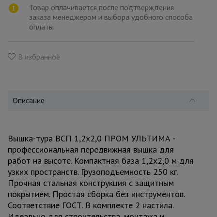
для
Товар оплачивается после подтверждения
склада
заказа менеджером и выбора удобного способа
оплаты
Тачки
строительные
В избранное
и садовые
Лестницы
Описание
и
стремянки
Вышка-тура ВСП 1,2x2,0 ПРОМ УЛЬТИМА -
Штукатурные
профессиональная передвижная вышка для
комплекты
работ на высоте. Компактная база 1,2x2,0 м для
узких пространств. Грузоподъемность 250 кг.
Прочная стальная конструкция с защитным
Сварочные
аппараты
покрытием. Простая сборка без инструментов.
Соответствие ГОСТ. В комплекте 2 настила.
Идеально для строительства, монтажа и