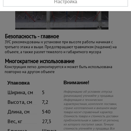
Настройка
Безопасность - главное
ЗУС рекомендованы к установке при высоте работы начиная с
третьего этажа и выше. Предотвращают травматизм (падение) на
объекте, а также разлет тяжелого и габаритного мусора
Многократное использование
Конструкция легко демонтируется и может быть использована
повторно на другом объекте
Внимание!
Упаковка
Ширина, см
5
Информацию об условиях отпуска
(реализации) уточняйте у продавца.
Информация о технических
Высота, см
7,2
характеристиках, комплекте поставки,
стране изготовления и внешнем виде
Длина, см
540
товара носит справочный характер.
Стоимость товара и стоимость доставки
Вес, кг
27,3
приблизительная и зависит от региона,
из которого поступил заказ. Точную
стоимость уточняйте у продавца. Вся
Единица
Штука