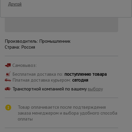
Нашли дешевле?
Другой
Снизим цену!
Опалубка
Вибротехника
Производитель: Промышленник
для
Страна: Россия
строительства
Самовывоз:
Оборудование
для работы с
Бесплатная доставка по:
поступлению товара
арматурой
Платная доставка курьером:
сегодня
Транспортной компанией по вашему
выбору
Оборудование
для бетонных
Товар оплачивается после подтверждения
работ
заказа менеджером и выбора удобного способа
оплаты
Техника