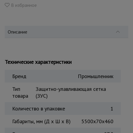
для
В избранное
склада
Тачки
строительные
Описание
и садовые
Лестницы
Технические характеристики
и
стремянки
Бренд
Промышленник
Штукатурные
Тип
Защитно-улавливающая сетка
комплекты
товара
(ЗУС)
Количество в упаковке
1
Сварочные
аппараты
Габариты, мм (Д х Ш х В)
5500х70х460