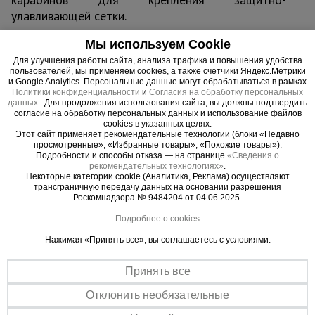
улавливающей сетки.
Мы используем Cookie
Для улучшения работы сайта, анализа трафика и повышения удобства
пользователей, мы применяем cookies, а также счетчики Яндекс.Метрики
Важные преимущества –
и Google Analytics. Персональные данные могут обрабатываться в рамках
Политики конфиденциальности
и
Согласия на обработку персональных
эффективная работа
данных
. Для продолжения использования сайта, вы должны подтвердить
согласие на обработку персональных данных и использование файлов
cookies в указанных целях.
Прочная сталь
Этот сайт применяет рекомендательные технологии (блоки «Недавно
просмотренные», «Избранные товары», «Похожие товары»).
Кронштейн изготавливается из листовой стали толщиной 3 мм с
Подробности и способы отказа — на странице
«Сведения о
применением широких сварных швов.
рекомендательных технологиях»
.
Некоторые категории cookie (Аналитика, Реклама) осуществляют
Все по стандарту
трансграничную передачу данных на основании разрешения
Соответствует строительным нормам: СНиП 1203-99
Роскомнадзора № 9484204 от 04.06.2025.
«Безопасность труда в строительстве» СНиП III-4-80* «Техника
безопасности в строительстве» и СНиП 3.03.01-87 «Несущие
Подробнее о cookies
ограждающие конструкции»
Нажимая «Принять все», вы соглашаетесь с условиями.
Принять все
Отклонить необязательные