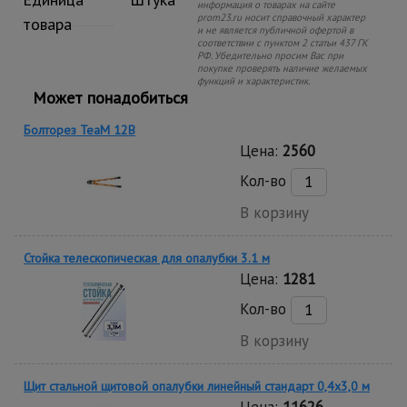
информация о товарах на сайте
prom23.ru носит справочный характер
товара
и не является публичной офертой в
соответствии с пунктом 2 статьи 437 ГК
РФ. Убедительно просим Вас при
покупке проверять наличие желаемых
функций и характеристик.
Может понадобиться
Болторез TeaM 12B
Цена:
2560
Кол-во
В корзину
Стойка телескопическая для опалубки 3.1 м
Цена:
1281
Кол-во
В корзину
Щит стальной щитовой опалубки линейный стандарт 0,4x3,0 м